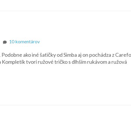
na
10 komentárov
Ružový
Podobne ako iné šatičky od Simba aj on pochádza z Caref
kompletík
 Kompletík tvorí ružové tričko s dlhším rukávom a ružová
Simba