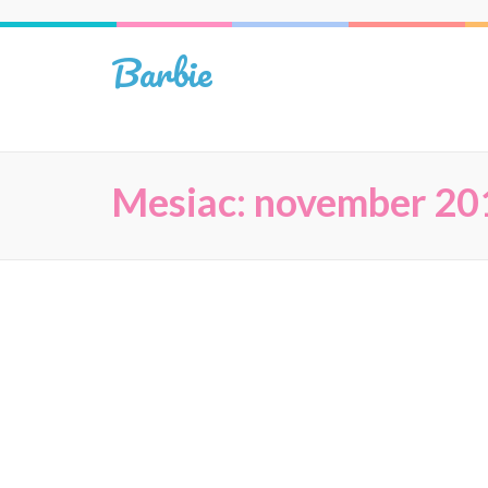
Skip
to
Barbie
content
(Press
Enter)
Mesiac:
november 20