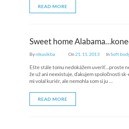
READ MORE
Sweet home Alabama…kone
By
nikusikba
On
21. 11. 2013
In
Soft bod
Ešte stále tomu nedokážem uveriť…proste ne
že už ani neexistuje, ďakujem spoločnosti sk-e
mi volal kuriér, ale nemohla som si ju …
READ MORE