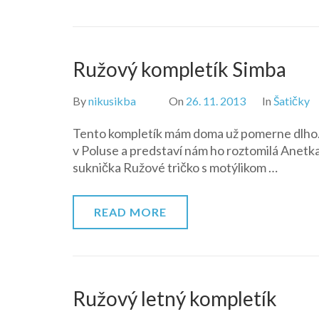
Ružový kompletík Simba
By
nikusikba
On
26. 11. 2013
In
Šatičky
Tento kompletík mám doma už pomerne dlho. 
v Poluse a predstaví nám ho roztomilá Anetka
suknička Ružové tričko s motýlikom …
READ MORE
Ružový letný kompletík