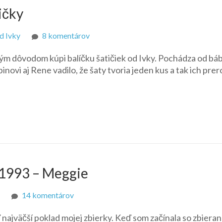
ičky
na
d Ivky
8 komentárov
SIS
ným dôvodom kúpi balíčku šatičiek od Ivky. Pochádza od báb
Baby
ovi aj Rene vadilo, že šaty tvoria jeden kus a tak ich prer
Phat
Chandra
–
šatičky
 1993 – Meggie
na
14 komentárov
Magic
najväčší poklad mojej zbierky. Keď som začínala so zbiera
Hair