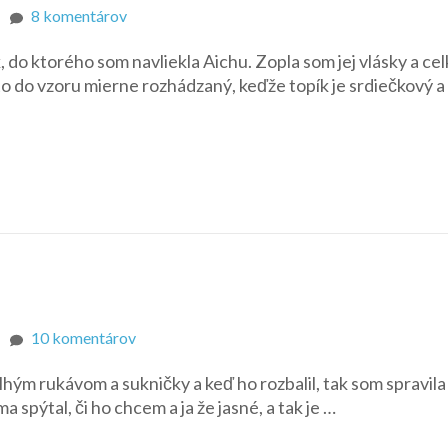
na
8 komentárov
Ružový
k, do ktorého som navliekla Aichu. Zopla som jej vlásky a ce
letný
 to do vzoru mierne rozhádzaný, keďže topík je srdiečkový a
kompletík
na
10 komentárov
Tričko
lhým rukávom a sukničky a keď ho rozbalil, tak som spravila
od
ma spýtal, či ho chcem a ja že jasné, a tak je …
Vikynka