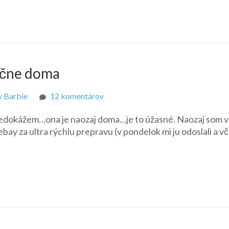
čne doma
na
y Barbie
12 komentárov
Sweet
dokážem…ona je naozaj doma…je to úžasné. Naozaj som ve
home
bay za ultra rýchlu prepravu (v pondelok mi ju odoslali a v
Alabama…
konečne
doma