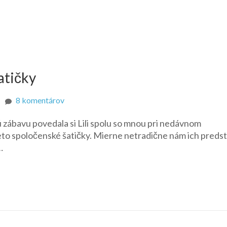
atičky
na
8 komentárov
Lesklé
ú zábavu povedala si Lili spolu so mnou pri nedávnom
ružové
tieto spoločenské šatičky. Mierne netradične nám ich predst
spoločenské
…
šatičky