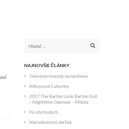
Hľadať:
NAJNOVŠIE ČLÁNKY
Televízne hviezdy na návšteve
aví
Alltoysové Ľubotiny
2017 The Barbie Look Barbie Doll
– Nighttime Glamour – Milota
Po obchodoch
Narodeninový darček