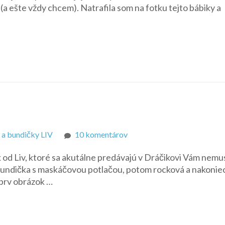
a ešte vždy chcem). Natrafila som na fotku tejto bábiky a
Mermaid
Barbie
1993
–
Meggie
na
 a bundičky LIV
10 komentárov
Ružová
k od Liv, ktoré sa akutálne predávajú v Dráčikovi Vám nemu
bundička
 bundička s maskáčovou potlačou, potom rocková a nakonie
prv obrázok …