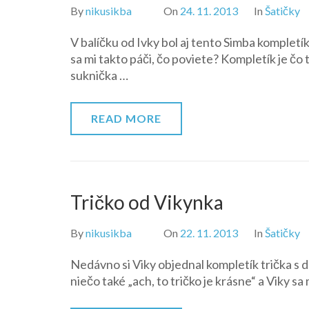
By
nikusikba
On
24. 11. 2013
In
Šatičky
V balíčku od Ivky bol aj tento Simba kompletí
sa mi takto páči, čo poviete? Kompletík je čo
suknička …
READ MORE
Tričko od Vikynka
By
nikusikba
On
22. 11. 2013
In
Šatičky
Nedávno si Viky objednal kompletík trička s d
niečo také „ach, to tričko je krásne“ a Viky sa 