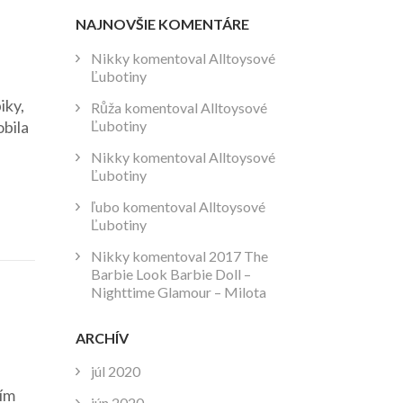
NAJNOVŠIE KOMENTÁRE
Nikky
komentoval
Alltoysové
Ľubotiny
iky,
Růža
komentoval
Alltoysové
Ľubotiny
obila
Nikky
komentoval
Alltoysové
Ľubotiny
ľubo
komentoval
Alltoysové
Ľubotiny
Nikky
komentoval
2017 The
Barbie Look Barbie Doll –
Nighttime Glamour – Milota
ARCHÍV
júl 2020
ním
jún 2020