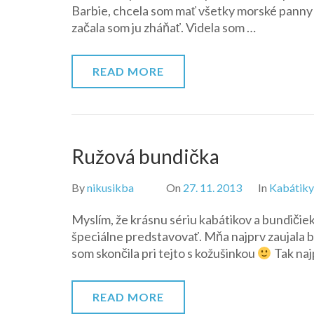
Barbie, chcela som mať všetky morské panny (
začala som ju zháňať. Videla som …
READ MORE
Ružová bundička
By
nikusikba
On
27. 11. 2013
In
Kabátiky
Myslím, že krásnu sériu kabátikov a bundičie
špeciálne predstavovať. Mňa najprv zaujala
som skončila pri tejto s kožušinkou
Tak naj
READ MORE