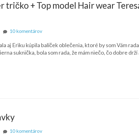
 tričko + Top model Hair wear Teres
na
10 komentárov
Top
a aj Eriku kúpila balíček oblečenia, ktoré by som Vám rada
model
čierna suknička, bola som rada, že mám niečo, čo dobre drží 
Hair
wear
Summer
tričko
+
Top
model
Hair
wear
avky
Teresa
suknička
na
10 komentárov
Splash