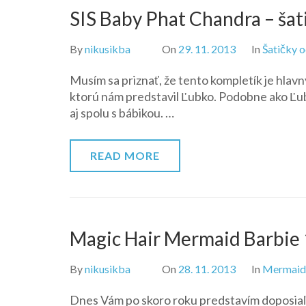
SIS Baby Phat Chandra – šat
By
nikusikba
On
29. 11. 2013
In
Šatičky o
Musím sa priznať, že tento kompletík je hlav
ktorú nám predstavil Ľubko. Podobne ako Ľubin
aj spolu s bábikou. …
READ MORE
Magic Hair Mermaid Barbie
By
nikusikba
On
28. 11. 2013
In
Mermaid
Dnes Vám po skoro roku predstavím doposiaľ 