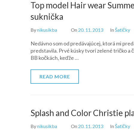
Top model Hair wear Summer
suknička
By
nikusikba
On
20. 11. 2013
In
Šatičky
Nedávno som od predávajúcej, ktorá mi predal
predstavila. Prvé kúsky tvorí zelené tričko a 
BB kočkách, keďže …
READ MORE
Splash and Color Christie pl
By
nikusikba
On
20. 11. 2013
In
Šatičky