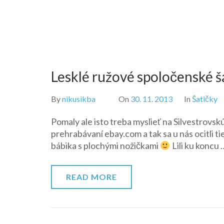
Lesklé ružové spoločenské š
By
nikusikba
On
30. 11. 2013
In
Šatičky
Pomaly ale isto treba myslieť na Silvestrovsk
prehrabávaní ebay.com a tak sa u nás ocitli 
bábika s plochými nožičkami
Lili ku koncu 
READ MORE