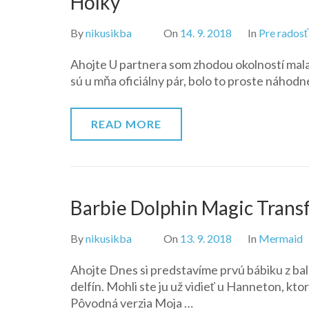
Holky
By
nikusikba
On
14. 9. 2018
In
Pre radosť
Ahojte U partnera som zhodou okolností mala
sú u mňa oficiálny pár, bolo to proste náhodné 
READ MORE
Barbie Dolphin Magic Trans
By
nikusikba
On
13. 9. 2018
In
Mermaid
Ahojte Dnes si predstavíme prvú bábiku z bal
delfín. Mohli ste ju už vidieť u Hanneton, ktor
Pôvodná verzia Moja …