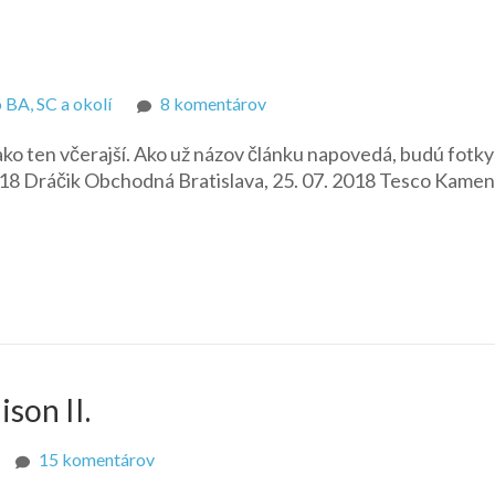
na
 BA, SC a okolí
8 komentárov
Opäť
ako ten včerajší. Ako už názov článku napovedá, budú fotky
po
2018 Dráčik Obchodná Bratislava, 25. 07. 2018 Tesco Kame
obchodoch
son II.
na
15 komentárov
Mermaid