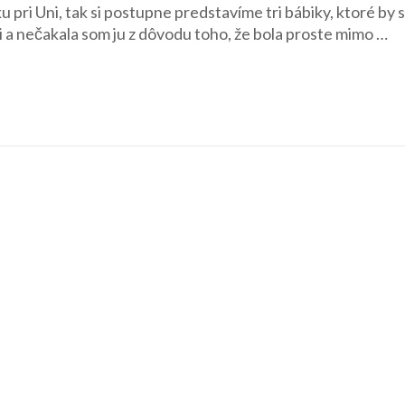
 pri Uni, tak si postupne predstavíme tri bábiky, ktoré by 
Barbie
i a nečakala som ju z dôvodu toho, že bola proste mimo …
2012
–
Madison
II.