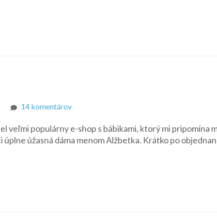
Mermaid
Doll
(2017)
–
Aila
na
14 komentárov
Balíček
del veľmi populárny e-shop s bábikami, ktorý mi pripomína 
od
sti úplne úžasná dáma menom Alžbetka. Krátko po objednan
Betinky