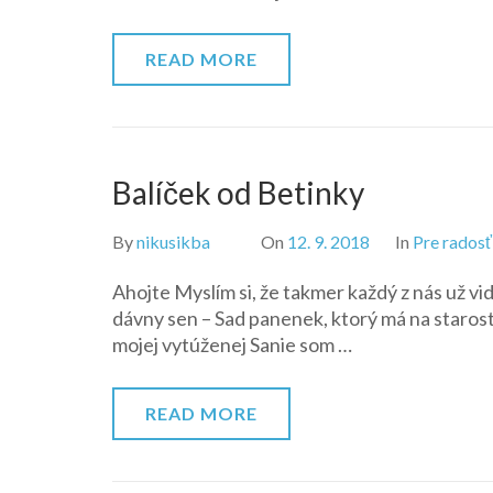
READ MORE
Balíček od Betinky
By
nikusikba
On
12. 9. 2018
In
Pre radosť
Ahojte Myslím si, že takmer každý z nás už vi
dávny sen – Sad panenek, ktorý má na staro
mojej vytúženej Sanie som …
READ MORE