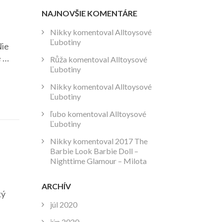
NAJNOVŠIE KOMENTÁRE
Nikky
komentoval
Alltoysové
Ľubotiny
Nie
e …
Růža
komentoval
Alltoysové
Ľubotiny
Nikky
komentoval
Alltoysové
Ľubotiny
ľubo
komentoval
Alltoysové
Ľubotiny
Nikky
komentoval
2017 The
Barbie Look Barbie Doll –
Nighttime Glamour – Milota
ARCHÍV
ký
júl 2020
jún 2020