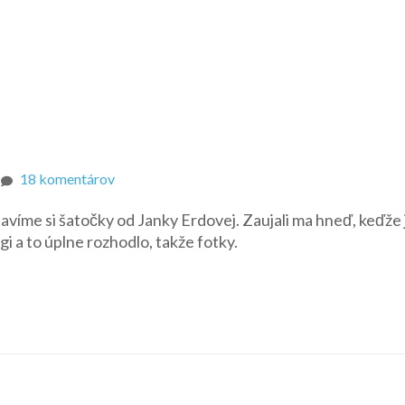
na
18 komentárov
Šatičky
víme si šatočky od Janky Erdovej. Zaujali ma hneď, keďže 
od
gi a to úplne rozhodlo, takže fotky.
Janičky