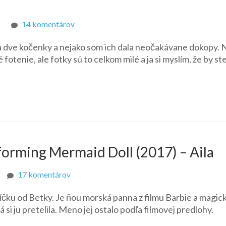
na
14 komentárov
Holky
 dve kočenky a nejako som ich dala neočakávane dokopy. 
fotenie, ale fotky sú to celkom milé a ja si myslím, že by st
forming Mermaid Doll (2017) – Aila
na
17 komentárov
Barbie
íčku od Betky. Je ňou morská panna z filmu Barbie a magic
Dolphin
á si ju pretelila. Meno jej ostalo podľa filmovej predlohy.
Magic
Transforming