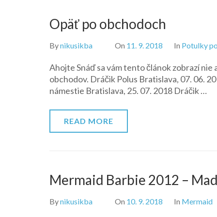
Opäť po obchodoch
By
nikusikba
On
11. 9. 2018
In
Potulky po
Ahojte Snáď sa vám tento článok zobrazí nie 
obchodov. Dráčik Polus Bratislava, 07. 06. 
námestie Bratislava, 25. 07. 2018 Dráčik …
READ MORE
Mermaid Barbie 2012 – Madi
By
nikusikba
On
10. 9. 2018
In
Mermaid