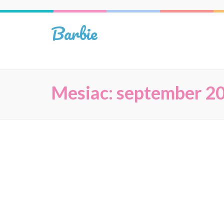
Skip
to
Barbie
content
(Press
Enter)
Mesiac:
september 2