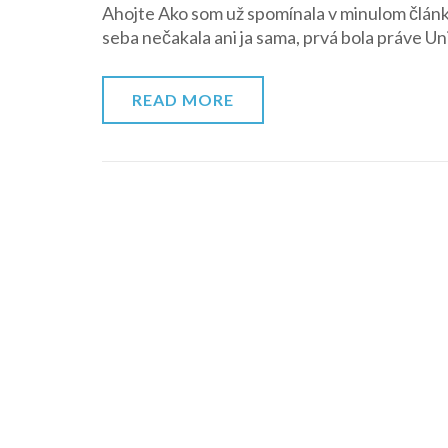
Ahojte Ako som už spomínala v minulom článku
seba nečakala ani ja sama, prvá bola práve Un
READ MORE