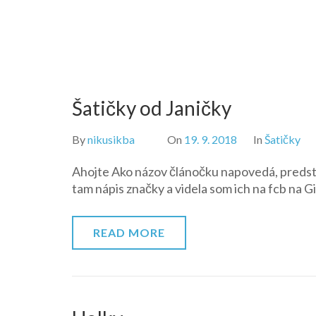
Šatičky od Janičky
By
nikusikba
On
19. 9. 2018
In
Šatičky
Ahojte Ako názov článočku napovedá, predsta
tam nápis značky a videla som ich na fcb na Gi
READ MORE