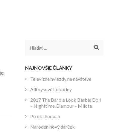
Hľadať:
NAJNOVŠIE ČLÁNKY
je
Televízne hviezdy na návšteve
Alltoysové Ľubotiny
2017 The Barbie Look Barbie Doll
– Nighttime Glamour – Milota
Po obchodoch
Narodeninový darček