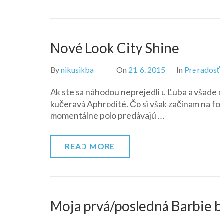
Nové Look City Shine
By
nikusikba
On
21. 6. 2015
In
Pre radosť
Ak ste sa náhodou neprejedli u Ľuba a všade n
kučeravá Aphrodité. Čo si však začínam na fo
momentálne polo predávajú …
READ MORE
Moja prvá/posledná Barbie 