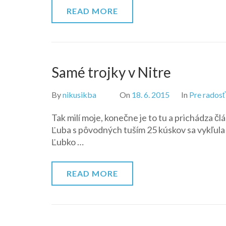
READ MORE
Samé trojky v Nitre
By
nikusikba
On
18. 6. 2015
In
Pre radosť
Tak milí moje, konečne je to tu a prichádza čl
Ľuba s pôvodných tuším 25 kúskov sa vykľula 
Ľubko …
READ MORE