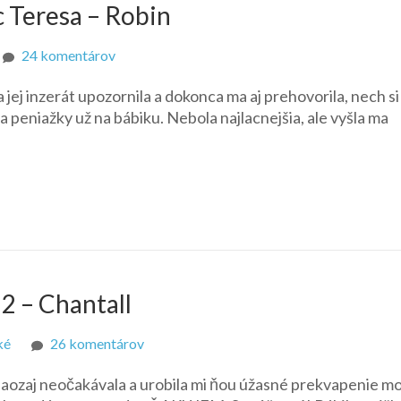
 Teresa – Robin
na
24 komentárov
Fashion
jej inzerát upozornila a dokonca ma aj prehovorila, nech si 
Fever
peniažky už na bábiku. Nebola najlacnejšia, ale vyšla ma
Make-
Up
Chic
Teresa
–
Robin
 2 – Chantall
na
ké
26 komentárov
Bonjour
naozaj neočakávala a urobila mi ňou úžasné prekvapenie mo
Bizou