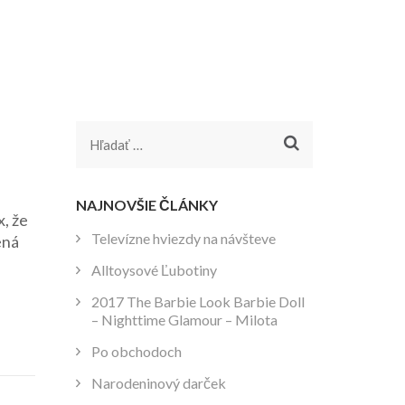
Hľadať:
NAJNOVŠIE ČLÁNKY
, že
Televízne hviezdy na návšteve
ená
Alltoysové Ľubotiny
2017 The Barbie Look Barbie Doll
– Nighttime Glamour – Milota
Po obchodoch
Narodeninový darček