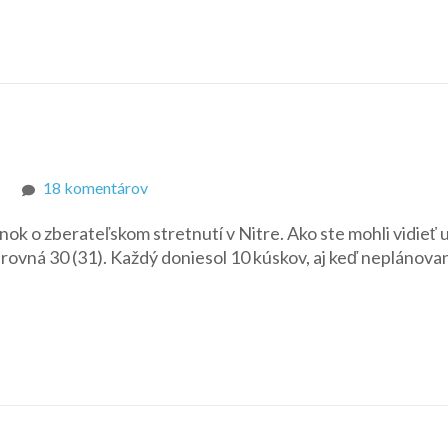
na
18 komentárov
Samé
ánok o zberateľskom stretnutí v Nitre. Ako ste mohli vidieť 
trojky
rovná 30 (31). Každý doniesol 10 kúskov, aj keď neplánova
v
Nitre