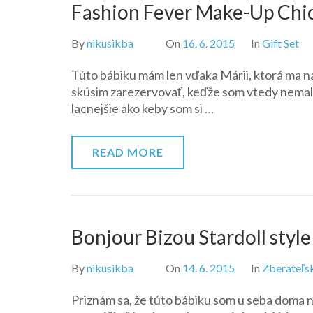
Fashion Fever Make-Up Chic
By
nikusikba
On
16. 6. 2015
In
Gift Set
Túto bábiku mám len vďaka Márii, ktorá ma na 
skúsim zarezervovať, keďže som vtedy nemala 
lacnejšie ako keby som si …
READ MORE
Bonjour Bizou Stardoll style
By
nikusikba
On
14. 6. 2015
In
Zberateľs
Priznám sa, že túto bábiku som u seba doma 