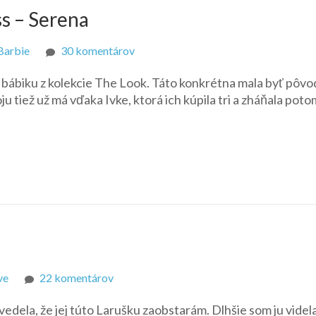
s – Serena
na
Barbie
30 komentárov
Look
bábiku z kolekcie The Look. Táto konkrétna mala byť pôv
City
u tiež už má vďaka Ivke, ktorá ich kúpila tri a zháňala poto
Shine
Bronze
Dress
–
Serena
na
ve
22 komentárov
Terkina
vedela, že jej túto Larušku zaobstarám. Dlhšie som ju videl
Georgia