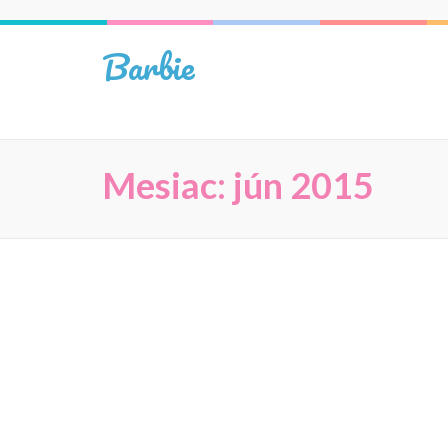
Skip
to
Barbie
content
(Press
Enter)
Mesiac:
jún 2015