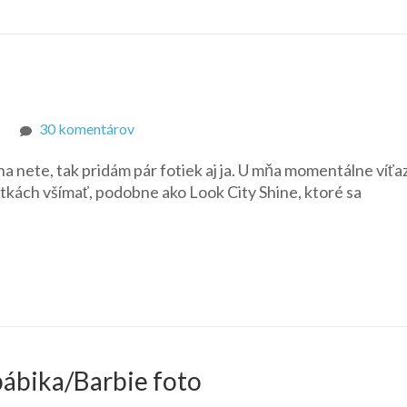
na
30 komentárov
Nové
a nete, tak pridám pár fotiek aj ja. U mňa momentálne víťaz
Look
tkách všímať, podobne ako Look City Shine, ktoré sa
City
Shine
bábika/Barbie foto