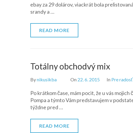
ebay za 29 dolárov, viackrát bola prelistovaná,
srandy a …
READ MORE
Totálny obchodvý mix
By
nikusikba
On
22. 6. 2015
In
Pre radosť
Po krátkom čase, mám pocit, že u vás mojich 
Pompa a týmto Vám predstavujem v podstate 
týždne pred …
READ MORE