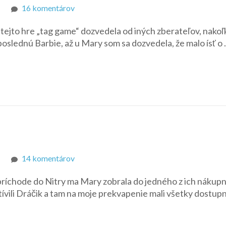
na
16 komentárov
Moja
o tejto hre „tag game“ dozvedela od iných zberateľov, nakoľ
prvá/posledná
 poslednú Barbie, až u Mary som sa dozvedela, že malo ísť o
Barbie
bábika/Barbie
foto
na
14 komentárov
Rande
o príchode do Nitry ma Mary zobrala do jedného z ich nákup
v
vili Dráčik a tam na moje prekvapenie mali všetky dostup
Nitre