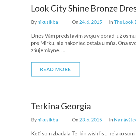
Look City Shine Bronze Dres
By
nikusikba
On
24. 6. 2015
In
The Look 
Dnes Vám predstavím svoju v poradí už ôsmu 
pre Mirku, ale nakoniec ostala u mňa. Ona svoj
záujemkyne. …
READ MORE
Terkina Georgia
By
nikusikba
On
23. 6. 2015
In
Na návšte
Keď som zbadala Terkin wish list, nejako som 