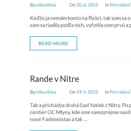
By
nikusikba
On
20. 6. 2015
In
Pre radosť
Keďže ja nemám konto na flickri, tak som sa 
som sa riadila podľa nich, vyfotila som prvú a
READ MORE
Rande v Nitre
By
nikusikba
On
19. 6. 2015
In
Pre radosť
Tak a prichádza druhá časť fotiek z Nitry. P
centier OC Mlyny, kde sme samozrejme navští
nové Fashionistas a tak …