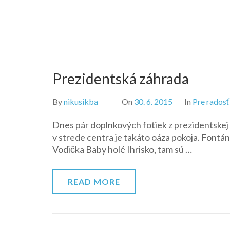
Prezidentská záhrada
By
nikusikba
On
30. 6. 2015
In
Pre radosť
Dnes pár doplnkových fotiek z prezidentskej 
v strede centra je takáto oáza pokoja. Font
Vodička Baby holé Ihrisko, tam sú …
READ MORE