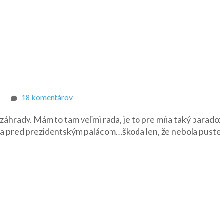
na
18 komentárov
Prezidentská
záhrady. Mám to tam veľmi rada, je to pre mňa taký paradox
záhrada
ána pred prezidentským palácom…škoda len, že nebola pust