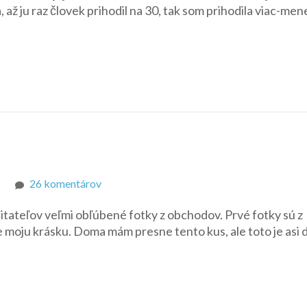
 až ju raz človek prihodil na 30, tak som prihodila viac-men
na
26 komentárov
Totálny
čitateľov veľmi obľúbené fotky z obchodov. Prvé fotky sú z
obchodvý
moju krásku. Doma mám presne tento kus, ale toto je asi 
mix