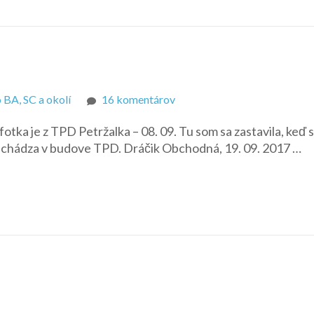
na
 BA, SC a okolí
16 komentárov
Veľký
fotka je z TPD Petržalka – 08. 09. Tu som sa zastavila, keď
špeciál
 nachádza v budove TPD. Dráčik Obchodná, 19. 09. 2017 …
z
obchodov