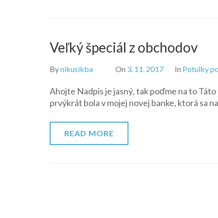
Veľký špeciál z obchodov
By
nikusikba
On
3. 11. 2017
In
Potulky po
Ahojte Nadpis je jasný, tak poďme na to Táto 
prvýkrát bola v mojej novej banke, ktorá sa
READ MORE