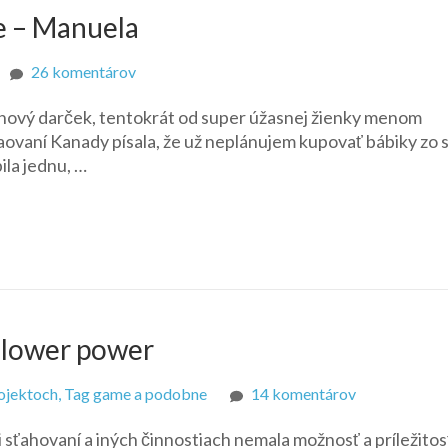
 – Manuela
na
26 komentárov
1995
inový darček, tentokrát od super úžasnej žienky menom
DOTW
aovaní Kanady písala, že už neplánujem kupovať bábiky zo 
Mexican
la jednu, …
Barbie
–
Manuela
 Flower power
na
rojektoch, Tag game a podobne
14 komentárov
Miss
ri sťahovaní a iných činnostiach nemala možnosť a príležitos
Sweet