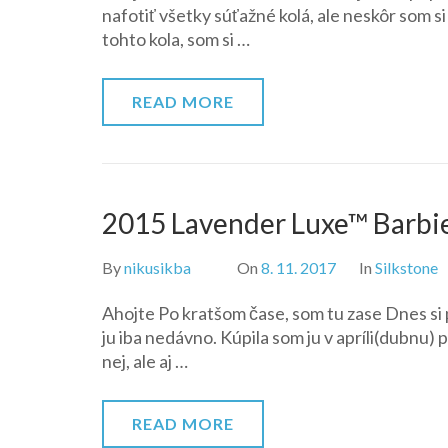
nafotiť všetky súťažné kolá, ale neskôr som s
tohto kola, som si …
READ MORE
2015 Lavender Luxe™ Barbie
By
nikusikba
On
8. 11. 2017
In
Silkstone
Ahojte Po kratšom čase, som tu zase Dnes si 
ju iba nedávno. Kúpila som ju v apríli(dubnu)
nej, ale aj …
READ MORE