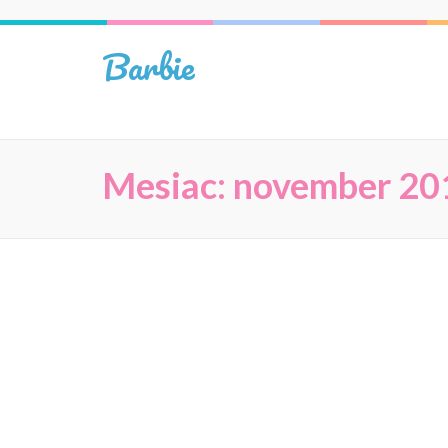
Skip
to
Barbie
content
(Press
Enter)
Mesiac:
november 20