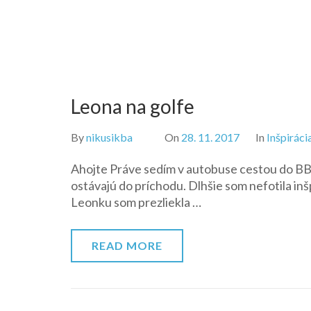
Leona na golfe
By
nikusikba
On
28. 11. 2017
In
Inšpiráci
Ahojte Práve sedím v autobuse cestou do BB 
ostávajú do príchodu. Dlhšie som nefotila inš
Leonku som prezliekla …
READ MORE