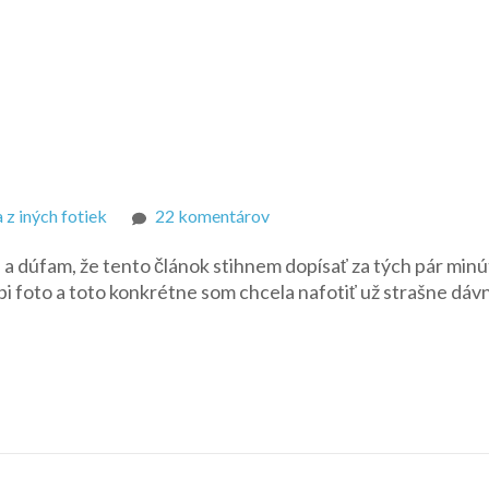
na
a z iných fotiek
22 komentárov
Leona
a dúfam, že tento článok stihnem dopísať za tých pár minú
na
pi foto a toto konkrétne som chcela nafotiť už strašne dáv
golfe