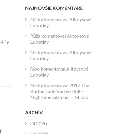
NAJNOVŠIE KOMENTÁRE
Nikky
komentoval
Alltoysové
Ľubotiny
Růža
komentoval
Alltoysové
Ľubotiny
série
Nikky
komentoval
Alltoysové
Ľubotiny
ľubo
komentoval
Alltoysové
Ľubotiny
Nikky
komentoval
2017 The
Barbie Look Barbie Doll –
Nighttime Glamour – Milota
ARCHÍV
júl 2020
ť
jún 2020