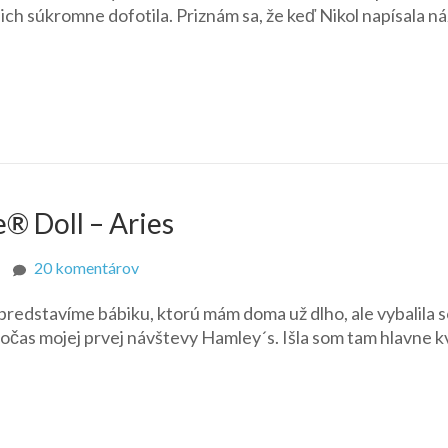
i ich súkromne dofotila. Priznám sa, že keď Nikol napísala n
Love
–
8.
kolo
–
Flower
power
® Doll – Aries
na
20 komentárov
2015
predstavíme bábiku, ktorú mám doma už dlho, ale vybalila 
Lavender
 počas mojej prvej návštevy Hamley´s. Išla som tam hlavne k
Luxe™
Barbie®
Doll
–
Aries