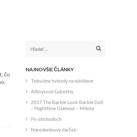
Hľadať:
NAJNOVŠIE ČLÁNKY
t, čo
Televízne hviezdy na návšteve
no.
Alltoysové Ľubotiny
2017 The Barbie Look Barbie Doll
– Nighttime Glamour – Milota
Po obchodoch
Narodeninový darček