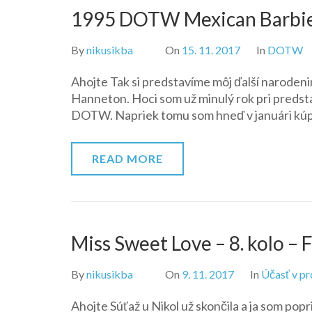
1995 DOTW Mexican Barbie
By
nikusikba
On
15. 11. 2017
In
DOTW
Ahojte Tak si predstavíme môj ďalší naroden
Hanneton. Hoci som už minulý rok pri predst
DOTW. Napriek tomu som hneď v januári kúpi
READ MORE
Miss Sweet Love – 8. kolo –
By
nikusikba
On
9. 11. 2017
In
Účasť v p
Ahojte Súťaž u Nikol už skončila a ja som pop