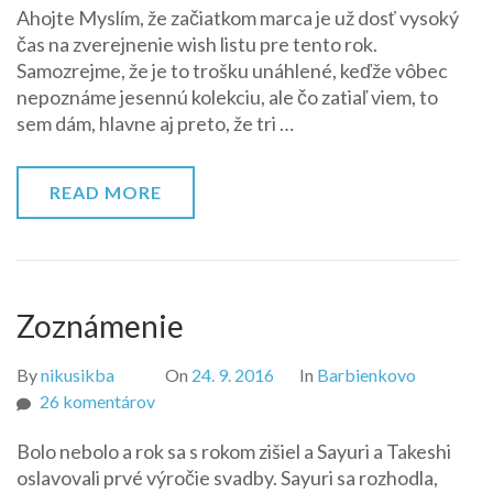
Ahojte Myslím, že začiatkom marca je už dosť vysoký
list
čas na zverejnenie wish listu pre tento rok.
2017
Samozrejme, že je to trošku unáhlené, keďže vôbec
nepoznáme jesennú kolekciu, ale čo zatiaľ viem, to
sem dám, hlavne aj preto, že tri …
READ MORE
Zoznámenie
By
nikusikba
On
24. 9. 2016
In
Barbienkovo
na
26 komentárov
Zoznámenie
Bolo nebolo a rok sa s rokom zišiel a Sayuri a Takeshi
oslavovali prvé výročie svadby. Sayuri sa rozhodla,