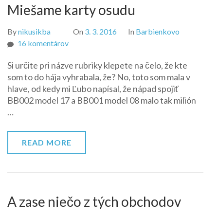
Miešame karty osudu
By
nikusikba
On
3. 3. 2016
In
Barbienkovo
na
16 komentárov
Miešame
Si určite pri názve rubriky klepete na čelo, že kte
karty
som to do hája vyhrabala, že? No, toto som mala v
osudu
hlave, od kedy mi Ľubo napísal, že nápad spojiť
BB002 model 17 a BB001 model 08 malo tak milión
…
READ MORE
A zase niečo z tých obchodov