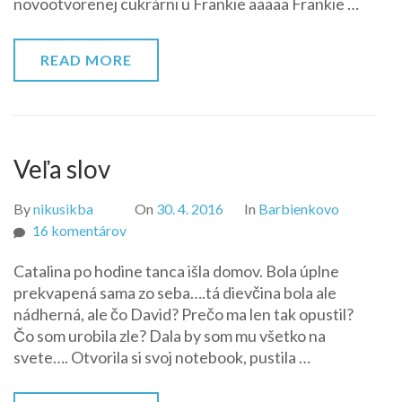
novootvorenej cukrárni u Frankie aaaaa Frankie …
READ MORE
Veľa slov
By
nikusikba
On
30. 4. 2016
In
Barbienkovo
na
16 komentárov
Veľa
Catalina po hodine tanca išla domov. Bola úplne
slov
prekvapená sama zo seba….tá dievčina bola ale
nádherná, ale čo David? Prečo ma len tak opustil?
Čo som urobila zle? Dala by som mu všetko na
svete…. Otvorila si svoj notebook, pustila …