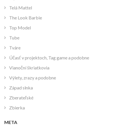
Telá Mattel
The Look Barbie
Top Model
Tube
Tváre
Účasť v projektoch, Tag game a podobne
Vianoční škriatkovia
Výlety, zrazy a podobne
Západ slnka
Zberateľské
Zbierka
META