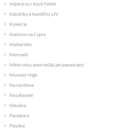
Inšpirácia z iných fotiek
Kabátiky a bundičky LIV
Kolekcie
Kvetstvo na Cypre
Mattel info
Mermaid
Mimo mísu aneb nežiju jen panenkami
Monster High
Na návšteve
Nezařazené
Nikuška
Parádnice
Playline