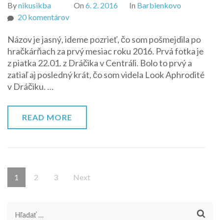
By
nikusikba
On
6. 2. 2016
In
Barbienkovo
na
20 komentárov
A
Názov je jasný, ideme pozrieť, čo som pošmejdila po
zase
hračkárňach za prvý mesiac roku 2016. Prvá fotka je
niečo
z piatka 22.01. z Dráčika v Centráli. Bolo to prvý a
z
zatiaľ aj posledný krát, čo som videla Look Aphrodité
tých
v Dráčiku. …
obchodov
READ MORE
Stránkovanie
Page
Page
Page
1
2
3
Next
príspevkov
Hľadať: