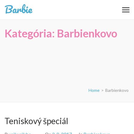
Skip
Barbie
to
content
(Press
Kategória:
Barbienkovo
Enter)
Home
>
Barbienkovo
Teniskový špeciál