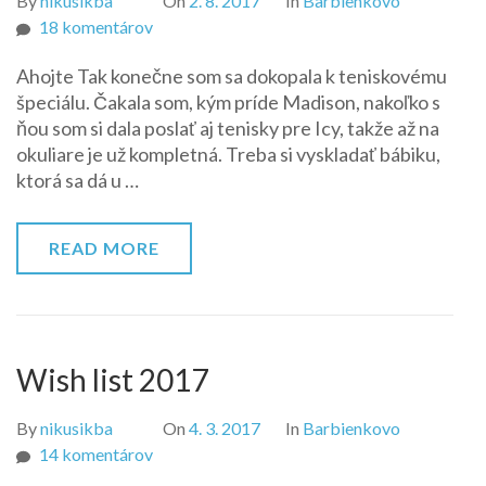
By
nikusikba
On
2. 8. 2017
In
Barbienkovo
na
18 komentárov
Teniskový
Ahojte Tak konečne som sa dokopala k teniskovému
špeciál
špeciálu. Čakala som, kým príde Madison, nakoľko s
ňou som si dala poslať aj tenisky pre Icy, takže až na
okuliare je už kompletná. Treba si vyskladať bábiku,
ktorá sa dá u …
READ MORE
Wish list 2017
By
nikusikba
On
4. 3. 2017
In
Barbienkovo
na
14 komentárov
Wish