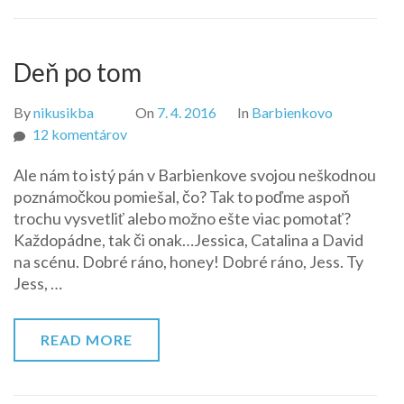
Deň po tom
By
nikusikba
On
7. 4. 2016
In
Barbienkovo
na
12 komentárov
Deň
Ale nám to istý pán v Barbienkove svojou neškodnou
po
poznámočkou pomiešal, čo? Tak to poďme aspoň
tom
trochu vysvetliť alebo možno ešte viac pomotať?
Každopádne, tak či onak…Jessica, Catalina a David
na scénu. Dobré ráno, honey! Dobré ráno, Jess. Ty
Jess, …
READ MORE