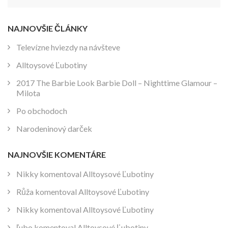
NAJNOVŠIE ČLÁNKY
Televízne hviezdy na návšteve
Alltoysové Ľubotiny
2017 The Barbie Look Barbie Doll – Nighttime Glamour –
Milota
Po obchodoch
Narodeninový darček
NAJNOVŠIE KOMENTÁRE
Nikky
komentoval
Alltoysové Ľubotiny
Růža
komentoval
Alltoysové Ľubotiny
Nikky
komentoval
Alltoysové Ľubotiny
ľubo
komentoval
Alltoysové Ľubotiny