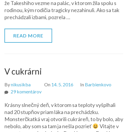
že Takeshiho vezme na palác, v ktorom žila spolu s
rodinou, kým rodičia tragicky nezahinuli. Ako sa tak
prechádzali izbami, pozrela …
READ MORE
V cukrárni
By
nikusikba
On
14. 5. 2016
In
Barbienkovo
na
29 komentárov
V
Krásny slnečný deň, v ktorom sa teploty vyšplhali
cukrárni
nad 20 stupňov priam láka na prechádzku.
Monsterčkatká vraj otvorili cukráreň, to by bolo, aby
nebolo, aby som sa tam ja nešla pozrieť
Vitajte v