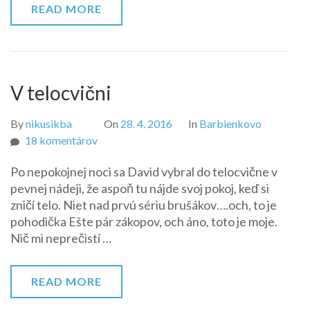
READ MORE
V telocvični
By
nikusikba
On
28. 4. 2016
In
Barbienkovo
na
18 komentárov
V
Po nepokojnej noci sa David vybral do telocvične v
telocvični
pevnej nádeji, že aspoň tu nájde svoj pokoj, keď si
zničí telo. Niet nad prvú sériu brušákov….och, to je
pohodička Ešte pár zákopov, och áno, toto je moje.
Nič mi neprečistí …
READ MORE