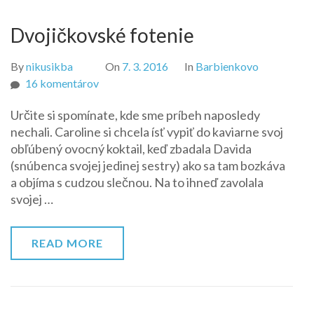
Dvojičkovské fotenie
By
nikusikba
On
7. 3. 2016
In
Barbienkovo
na
16 komentárov
Dvojičkovské
Určite si spomínate, kde sme príbeh naposledy
fotenie
nechali. Caroline si chcela ísť vypiť do kaviarne svoj
obľúbený ovocný koktail, keď zbadala Davida
(snúbenca svojej jedinej sestry) ako sa tam bozkáva
a objíma s cudzou slečnou. Na to ihneď zavolala
svojej …
READ MORE