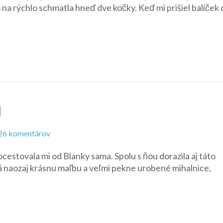
m na rýchlo schmatla hneď dve kočky. Keď mi prišiel balíček 
–
Midge
l
na
26 komentárov
Style
ocestovala mi od Blanky sama. Spolu s ňou dorazila aj táto
Teresa
naozaj krásnu maľbu a veľmi pekne urobené mihalnice,
prvá
vlna
–
April