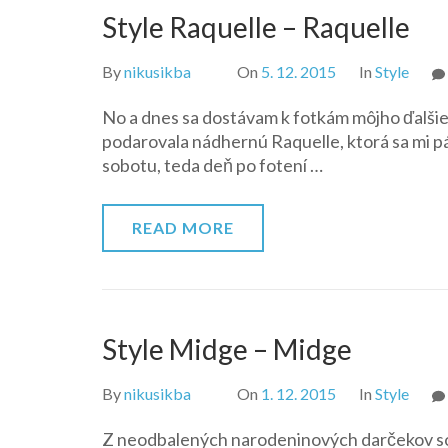
Style Raquelle – Raquelle
By
nikusikba
On
5. 12. 2015
In
Style
No a dnes sa dostávam k fotkám môjho ďalši
podarovala nádhernú Raquelle, ktorá sa mi páč
sobotu, teda deň po fotení …
READ MORE
Style Midge – Midge
By
nikusikba
On
1. 12. 2015
In
Style
Z neodbalených narodeninových darčekov som 