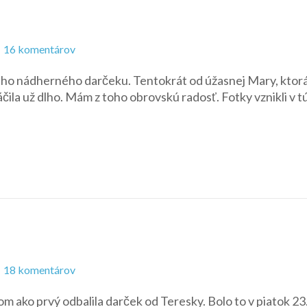
na
16 komentárov
Style
eho nádherného darčeku. Tentokrát od úžasnej Mary, ktorá
Raquelle
ila už dlho. Mám z toho obrovskú radosť. Fotky vznikli v t
–
Raquelle
na
18 komentárov
Style
ako prvý odbalila darček od Teresky. Bolo to v piatok 23.
Midge