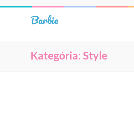
Skip
to
Barbie
content
(Press
Enter)
Kategória:
Style