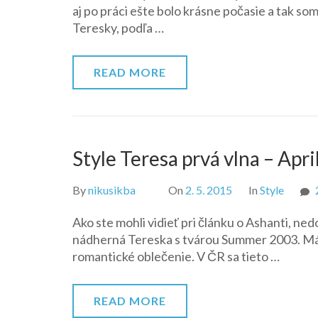
aj po práci ešte bolo krásne počasie a tak so
Teresky, podľa …
READ MORE
Style Teresa prvá vlna – Apri
By
nikusikba
On
2. 5. 2015
In
Style
Ako ste mohli vidieť pri článku o Ashanti, ned
nádherná Tereska s tvárou Summer 2003. Má 
romantické oblečenie. V ČR sa tieto …
READ MORE