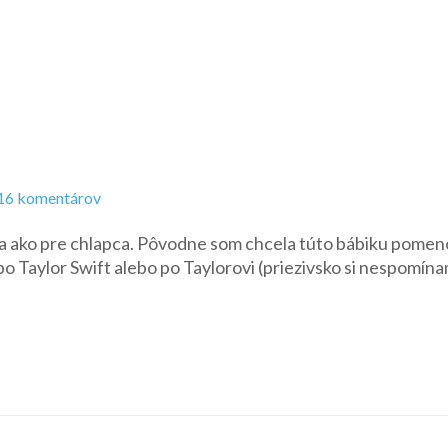
na
16 komentárov
Style
ča ako pre chlapca. Pôvodne som chcela túto bábiku pomen
Barbie
r po Taylor Swift alebo po Taylorovi (priezivsko si nespomína
vlna
3
–
Taylor