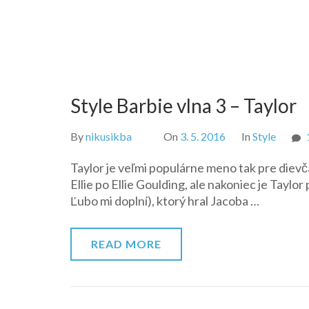
Style Barbie vlna 3 – Taylor
By
nikusikba
On
3. 5. 2016
In
Style
Taylor je veľmi populárne meno tak pre diev
Ellie po Ellie Goulding, ale nakoniec je Taylo
Ľubo mi doplní), ktorý hral Jacoba …
READ MORE