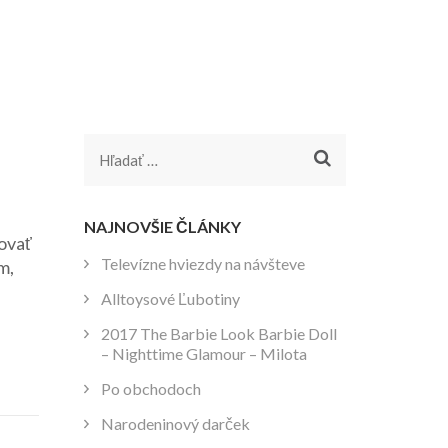
Hľadať:
NAJNOVŠIE ČLÁNKY
ovať
Televízne hviezdy na návšteve
m,
Alltoysové Ľubotiny
2017 The Barbie Look Barbie Doll
– Nighttime Glamour – Milota
Po obchodoch
Narodeninový darček