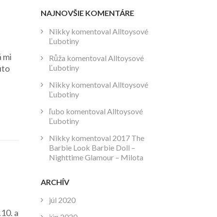
NAJNOVŠIE KOMENTÁRE
Nikky
komentoval
Alltoysové
Ľubotiny
 mi
Růža
komentoval
Alltoysové
Ľubotiny
úto
Nikky
komentoval
Alltoysové
Ľubotiny
ľubo
komentoval
Alltoysové
Ľubotiny
Nikky
komentoval
2017 The
Barbie Look Barbie Doll –
Nighttime Glamour – Milota
ARCHÍV
júl 2020
10. a
jún 2020