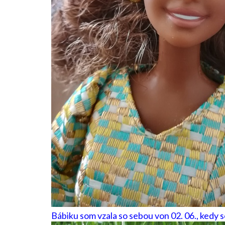
Bábiku som vzala so sebou von 02. 06., kedy so