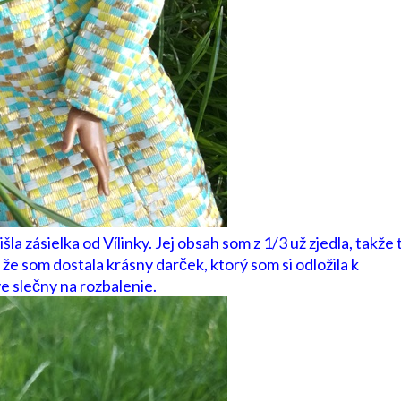
šla zásielka od Vílinky. Jej obsah som z 1/3 už zjedla, takže 
že som dostala krásny darček, ktorý som si odložila k
e slečny na rozbalenie.