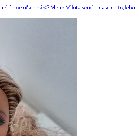
Milota
 nej úplne očarená <3 Meno Milota som jej dala preto, lebo