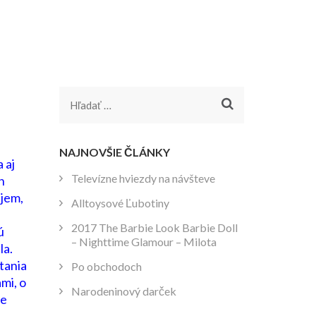
Hľadať:
NAJNOVŠIE ČLÁNKY
 aj
Televízne hviezdy na návšteve
n
ujem,
Alltoysové Ľubotiny
2017 The Barbie Look Barbie Doll
ú
– Nighttime Glamour – Milota
la.
tania
Po obchodoch
mi, o
Narodeninový darček
re