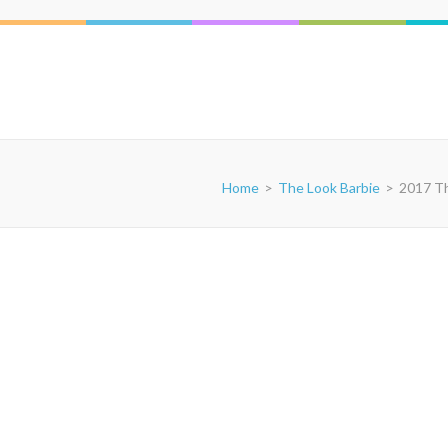
Home
>
The Look Barbie
>
2017 Th