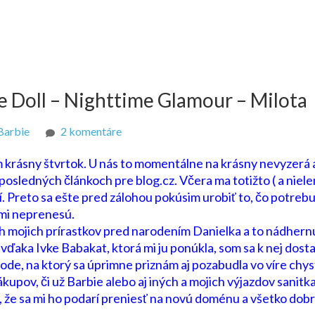
e Doll – Nighttime Glamour – Milota
na
Barbie
2 komentáre
2017
krásny štvrtok. U nás to momentálne na krásny nevyzerá a
The
osledných článkoch pre blog.cz. Včera ma totižto ( a niele
Barbie
čí. Preto sa ešte pred zálohou pokúsim urobiť to, čo potreb
Look
 mi neprenesú.
Barbie
h mojich prírastkov pred narodením Danielka a to nádhern
Doll
vďaka Ivke Babakat, ktorá mi ju ponúkla, som sa k nej dosta
–
de, na ktorý sa úprimne priznám aj pozabudla vo víre chys
Nighttime
kupov, či už Barbie alebo aj iných a mojich výjazdov sanitka
Glamour
, že sa mi ho podarí preniesť na novú doménu a všetko dob
–