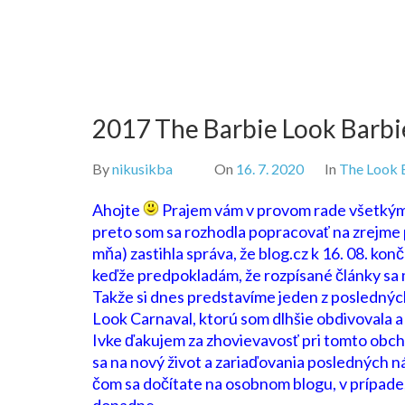
2017 The Barbie Look Barbi
By
nikusikba
On
16. 7. 2020
In
The Look 
Ahojte
Prajem vám v provom rade všetkým 
preto som sa rozhodla popracovať na zrejme p
mňa) zastihla správa, že blog.cz k 16. 08. kon
keďže predpokladám, že rozpísané články sa
Takže si dnes predstavíme jeden z poslednýc
Look Carnaval, ktorú som dlhšie obdivovala a 
Ivke ďakujem za zhovievavosť pri tomto obcho
sa na nový život a zariaďovania posledných ná
čom sa dočítate na osobnom blogu, v prípade