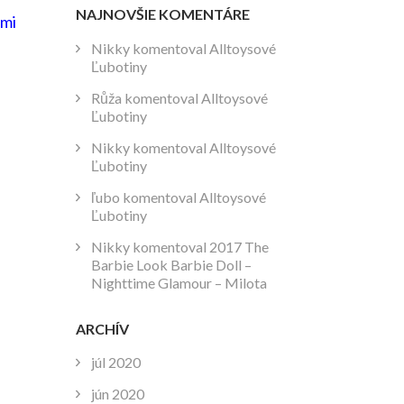
NAJNOVŠIE KOMENTÁRE
 mi
Nikky
komentoval
Alltoysové
Ľubotiny
Růža
komentoval
Alltoysové
Ľubotiny
Nikky
komentoval
Alltoysové
Ľubotiny
ľubo
komentoval
Alltoysové
Ľubotiny
Nikky
komentoval
2017 The
Barbie Look Barbie Doll –
Nighttime Glamour – Milota
ARCHÍV
júl 2020
jún 2020