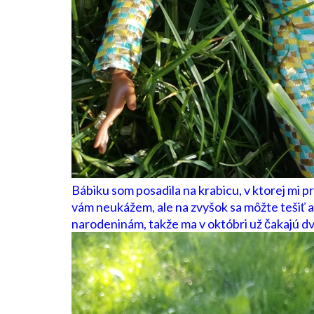
Bábiku som posadila na krabicu, v ktorej mi pri
vám neukážem, ale na zvyšok sa môžte tešiť a 
narodeninám, takže ma v októbri už čakajú dv