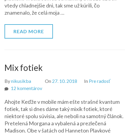
vtedy chladnejšie dni, tak sme už kúrili, čo
znamenalo, že celá moja …
READ MORE
Mix fotiek
By
nikusikba
On
27. 10. 2018
In
Pre radosť
na
12 komentárov
Mix
Ahojte Keďže v mobile mám ešte strašné kvantum
fotiek
fotiek, tak si dnes dáme taký mixík fotiek, ktoré
niektoré spolu súvisia, ale neboli na samotný článok.
Pretelená Morgana a vybalená a prezlečená
Madison. Obe v šatách od Hanneton Plavkové