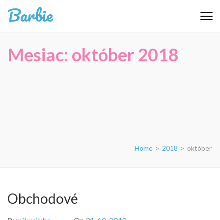
Skip
Barbie
to
content
(Press
Mesiac:
október 2018
Enter)
Home
>
2018
>
október
Obchodové