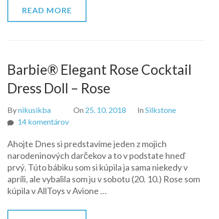
READ MORE
Barbie® Elegant Rose Cocktail
Dress Doll – Rose
By
nikusikba
On
25. 10. 2018
In
Silkstone
na
14 komentárov
Barbie®
Ahojte Dnes si predstavíme jeden z mojich
Elegant
narodeninových darčekov a to v podstate hneď
Rose
prvý. Túto bábiku som si kúpila ja sama niekedy v
Cocktail
apríli, ale vybalila som ju v sobotu (20. 10.) Rose som
Dress
kúpila v AllToys v Avione …
Doll
–
Rose