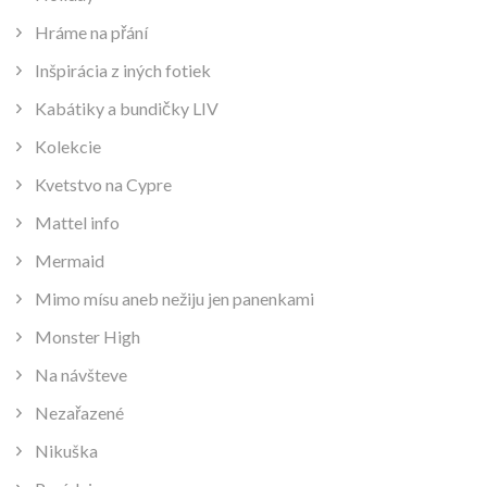
Hráme na přání
Inšpirácia z iných fotiek
Kabátiky a bundičky LIV
Kolekcie
Kvetstvo na Cypre
Mattel info
Mermaid
Mimo mísu aneb nežiju jen panenkami
Monster High
Na návšteve
Nezařazené
Nikuška