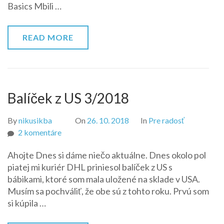
Basics Mbili …
READ MORE
Balíček z US 3/2018
By
nikusikba
On
26. 10. 2018
In
Pre radosť
na
2 komentáre
Balíček
Ahojte Dnes si dáme niečo aktuálne. Dnes okolo pol
z
piatej mi kuriér DHL priniesol balíček z US s
US
bábikami, ktoré som mala uložené na sklade v USA.
3/2018
Musím sa pochváliť, že obe sú z tohto roku. Prvú som
si kúpila …