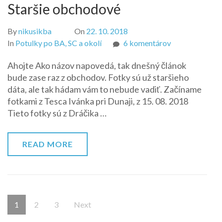
Staršie obchodové
By
nikusikba
On
22. 10. 2018
na
In
Potulky po BA, SC a okolí
6 komentárov
Staršie
Ahojte Ako názov napovedá, tak dnešný článok
obchodové
bude zase raz z obchodov. Fotky sú už staršieho
dáta, ale tak hádam vám to nebude vadiť. Začíname
fotkami z Tesca Ivánka pri Dunaji, z 15. 08. 2018
Tieto fotky sú z Dráčika …
READ MORE
Stránkovanie
Page
Page
Page
1
2
3
Next
príspevkov