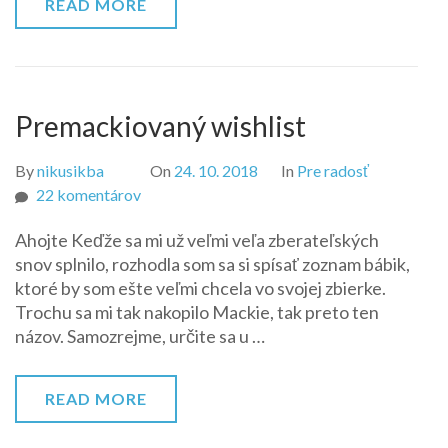
READ MORE
Premackiovaný wishlist
By
nikusikba
On
24. 10. 2018
In
Pre radosť
na
22 komentárov
Premackiovaný
Ahojte Keďže sa mi už veľmi veľa zberateľských
wishlist
snov splnilo, rozhodla som sa si spísať zoznam bábik,
ktoré by som ešte veľmi chcela vo svojej zbierke.
Trochu sa mi tak nakopilo Mackie, tak preto ten
názov. Samozrejme, určite sa u …
READ MORE