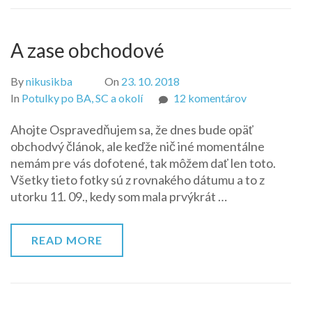
A zase obchodové
By
nikusikba
On
23. 10. 2018
na
In
Potulky po BA, SC a okolí
12 komentárov
A
Ahojte Ospravedňujem sa, že dnes bude opäť
zase
obchodvý článok, ale keďže nič iné momentálne
obchodové
nemám pre vás dofotené, tak môžem dať len toto.
Všetky tieto fotky sú z rovnakého dátumu a to z
utorku 11. 09., kedy som mala prvýkrát …
READ MORE