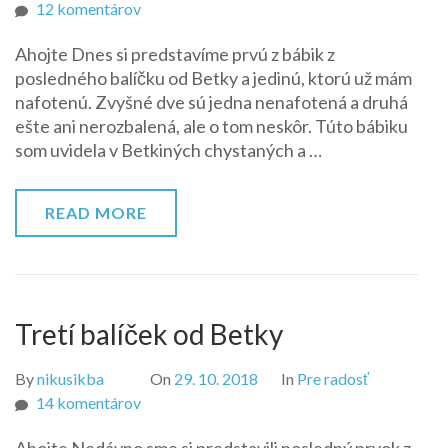
na
12 komentárov
1998
Ahojte Dnes si predstavíme prvú z bábik z
Princess
posledného balíčku od Betky a jedinú, ktorú už mám
Barbie
nafotenú. Zvyšné dve sú jedna nenafotená a druhá
oriental
ešte ani nerozbalená, ale o tom neskôr. Túto bábiku
–
som uvidela v Betkiných chystaných a …
Yoshi
READ MORE
Tretí balíček od Betky
By
nikusikba
On
29. 10. 2018
In
Pre radosť
na
14 komentárov
Tretí