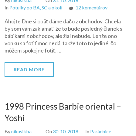
By
nikusikba
On
31. 10. 2018
na
In
Potulky po BA, SC a okolí
12 komentárov
Obchodové
Ahojte Dne si opäť dáme dačo z obchodov. Chcela
by som vám zaklamať, že to bude posledný článok s
bábikami z obchodov, ale žiaľ nebude. Lenže ono
vonku sa fotiť moc nedá, takže toto to jediné, čo
môžem spokojne fotiť, …
READ MORE
1998 Princess Barbie oriental –
Yoshi
By
nikusikba
On
30. 10. 2018
In
Parádnice