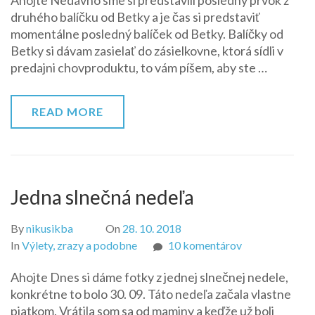
Ahojte Nedávno sme si predstavili posledný prvok z
balíček
druhého balíčku od Betky a je čas si predstaviť
od
momentálne posledný balíček od Betky. Balíčky od
Betky
Betky si dávam zasielať do zásielkovne, ktorá sídli v
predajni chovproduktu, to vám píšem, aby ste …
READ MORE
Jedna slnečná nedeľa
By
nikusikba
On
28. 10. 2018
na
In
Výlety, zrazy a podobne
10 komentárov
Jedna
Ahojte Dnes si dáme fotky z jednej slnečnej nedele,
slnečná
konkrétne to bolo 30. 09. Táto nedeľa začala vlastne
nedeľa
piatkom. Vrátila som sa od maminy a keďže už boli