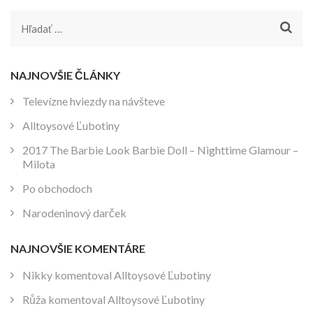
Hľadať:
NAJNOVŠIE ČLÁNKY
Televízne hviezdy na návšteve
Alltoysové Ľubotiny
2017 The Barbie Look Barbie Doll – Nighttime Glamour –
Milota
Po obchodoch
Narodeninový darček
NAJNOVŠIE KOMENTÁRE
Nikky
komentoval
Alltoysové Ľubotiny
Růža
komentoval
Alltoysové Ľubotiny