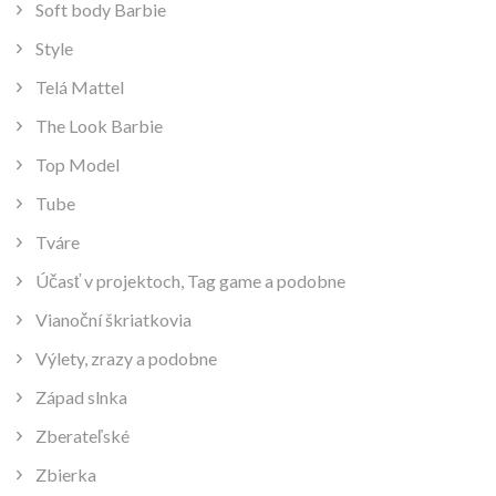
Soft body Barbie
Style
Telá Mattel
The Look Barbie
Top Model
Tube
Tváre
Účasť v projektoch, Tag game a podobne
Vianoční škriatkovia
Výlety, zrazy a podobne
Západ slnka
Zberateľské
Zbierka