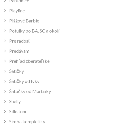
Parádnice
Playline
Plážové Barbie
Potulky po BA, SC a okolí
Pre radosť
Predávam
Prehľad zberateľské
Šatičky
Šatičky od Ivky
Šatočky od Martinky
Shelly
Silkstone
Simba kompletíky