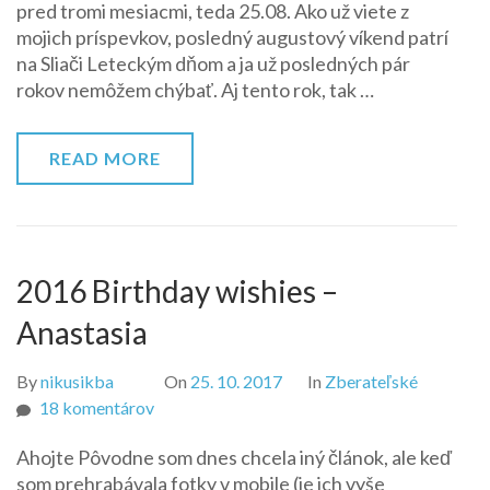
pred tromi mesiacmi, teda 25.08. Ako už viete z
v
mojich príspevkov, posledný augustový víkend patrí
Bystrici
na Sliači Leteckým dňom a ja už posledných pár
rokov nemôžem chýbať. Aj tento rok, tak …
READ MORE
2016 Birthday wishies –
Anastasia
By
nikusikba
On
25. 10. 2017
In
Zberateľské
na
18 komentárov
2016
Ahojte Pôvodne som dnes chcela iný článok, ale keď
Birthday
som prehrabávala fotky v mobile (je ich vyše
wishies