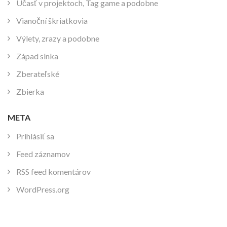
Účasť v projektoch, Tag game a podobne
Vianoční škriatkovia
Výlety, zrazy a podobne
Západ slnka
Zberateľské
Zbierka
META
Prihlásiť sa
Feed záznamov
RSS feed komentárov
WordPress.org