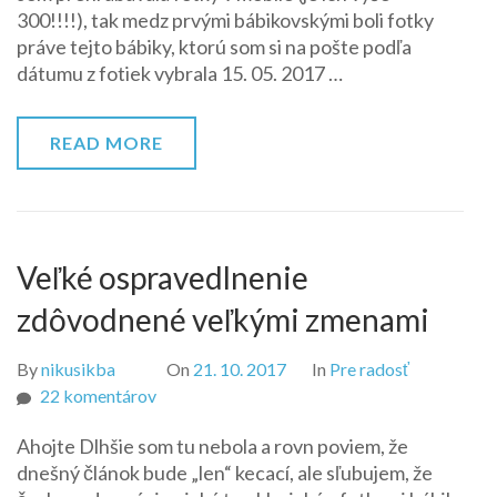
300!!!!), tak medz prvými bábikovskými boli fotky
–
práve tejto bábiky, ktorú som si na pošte podľa
Anastasia
dátumu z fotiek vybrala 15. 05. 2017 …
READ MORE
Veľké ospravedlnenie
zdôvodnené veľkými zmenami
By
nikusikba
On
21. 10. 2017
In
Pre radosť
na
22 komentárov
Veľké
Ahojte Dlhšie som tu nebola a rovn poviem, že
ospravedlnenie
dnešný článok bude „len“ kecací, ale sľubujem, že
zdôvodnené