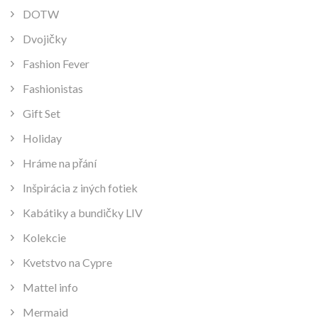
DOTW
Dvojičky
Fashion Fever
Fashionistas
Gift Set
Holiday
Hráme na přání
Inšpirácia z iných fotiek
Kabátiky a bundičky LIV
Kolekcie
Kvetstvo na Cypre
Mattel info
Mermaid