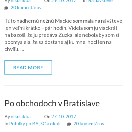
By
nikusikba
On
29. 10. 2017
In
Na návšteve
na
20 komentárov
Tooth
Túto nádhernú nežnú Mackie som mala na návšteve
Fairy
len veľmi krátko – pár hodín. Videla som ju viackrát
Barbie
na bazoši, že ju predáva Zuzka, ale nebola by som si
poomyslela, že sa dostane aj ku mne, hoci len na
chvíľu. …
READ MORE
Po obchodoch v Bratislave
By
nikusikba
On
27. 10. 2017
na
In
Potulky po BA, SC a okolí
20 komentárov
Po