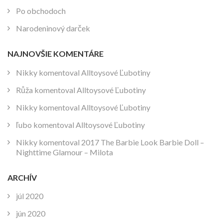
Po obchodoch
Narodeninový darček
NAJNOVŠIE KOMENTÁRE
Nikky
komentoval
Alltoysové Ľubotiny
Růža
komentoval
Alltoysové Ľubotiny
Nikky
komentoval
Alltoysové Ľubotiny
ľubo
komentoval
Alltoysové Ľubotiny
Nikky
komentoval
2017 The Barbie Look Barbie Doll –
Nighttime Glamour – Milota
ARCHÍV
júl 2020
jún 2020