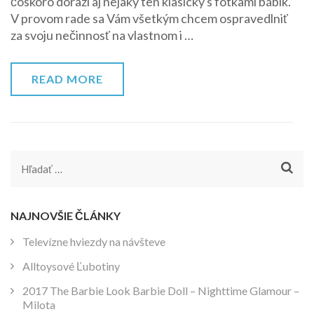
čoskoro dorazí aj nejaký ten klasický s fotkami bábik.
veľkými
V provom rade sa Vám všetkým chcem ospravedlniť
zmenami
za svoju nečinnosť na vlastnom i …
READ MORE
Hľadať:
NAJNOVŠIE ČLÁNKY
Televízne hviezdy na návšteve
Alltoysové Ľubotiny
2017 The Barbie Look Barbie Doll – Nighttime Glamour –
Milota