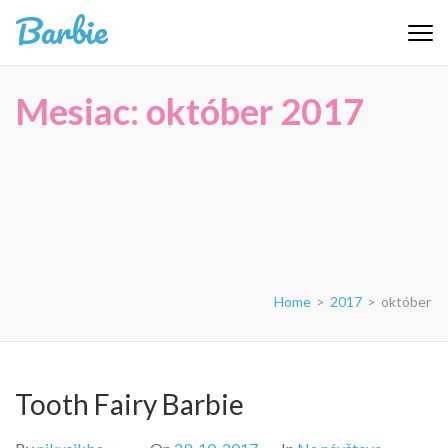
Skip
Barbie
to
content
(Press
Mesiac:
október 2017
Enter)
Home
>
2017
>
október
Tooth Fairy Barbie