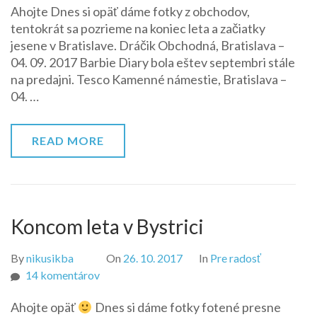
Ahojte Dnes si opäť dáme fotky z obchodov,
obchodoch
tentokrát sa pozrieme na koniec leta a začiatky
v
jesene v Bratislave. Dráčik Obchodná, Bratislava –
Bratislave
04. 09. 2017 Barbie Diary bola eštev septembri stále
na predajni. Tesco Kamenné námestie, Bratislava –
04. …
READ MORE
Koncom leta v Bystrici
By
nikusikba
On
26. 10. 2017
In
Pre radosť
na
14 komentárov
Koncom
Ahojte opäť
Dnes si dáme fotky fotené presne
leta