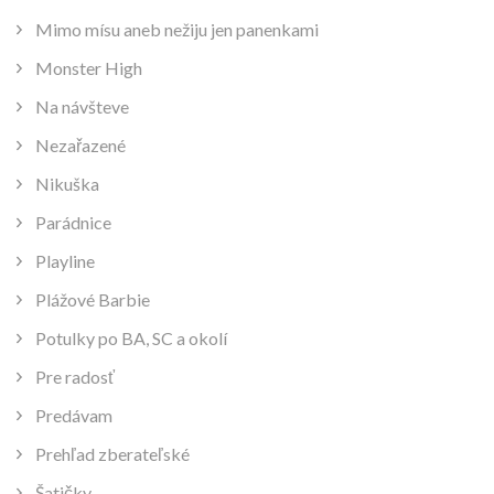
Mimo mísu aneb nežiju jen panenkami
Monster High
Na návšteve
Nezařazené
Nikuška
Parádnice
Playline
Plážové Barbie
Potulky po BA, SC a okolí
Pre radosť
Predávam
Prehľad zberateľské
Šatičky