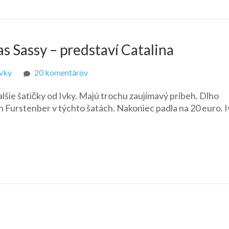
s Sassy – predstaví Catalina
na
Ivky
20 komentárov
Fashionistas
alšie šatičky od Ivky. Majú trochu zaujímavý príbeh. Dlho
Hollywood
n Furstenber v týchto šatách. Nakoniec padla na 20 euro. 
Divas
Sassy
–
predstaví
Catalina