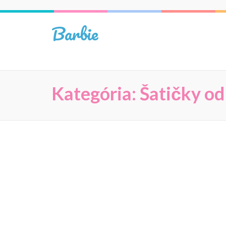
Skip
to
Barbie
content
(Press
Enter)
Kategória:
Šatičky od