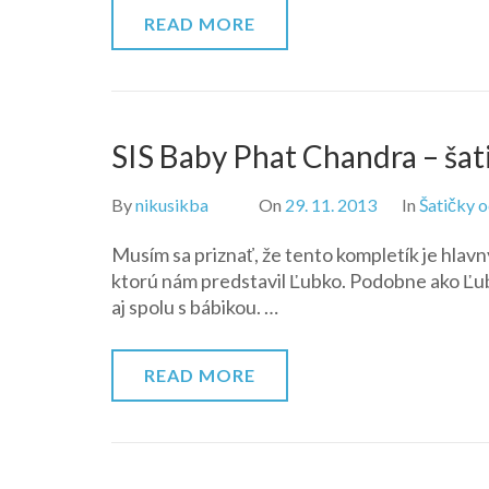
READ MORE
SIS Baby Phat Chandra – šat
By
nikusikba
On
29. 11. 2013
In
Šatičky o
Musím sa priznať, že tento kompletík je hlav
ktorú nám predstavil Ľubko. Podobne ako Ľubin
aj spolu s bábikou. …
READ MORE