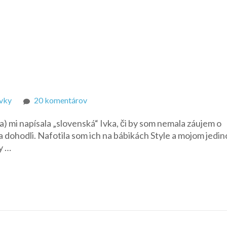
na
Ivky
20 komentárov
Šatičky
) mi napísala „slovenská“ Ivka, či by som nemala záujem o
od
a dohodli. Nafotila som ich na bábikách Style a mojom jedi
Ivušky
y …