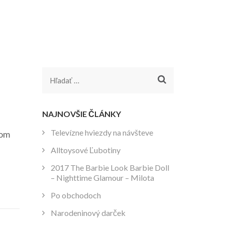
Hľadať:
NAJNOVŠIE ČLÁNKY
Televízne hviezdy na návšteve
nom
Alltoysové Ľubotiny
2017 The Barbie Look Barbie Doll
– Nighttime Glamour – Milota
Po obchodoch
Narodeninový darček