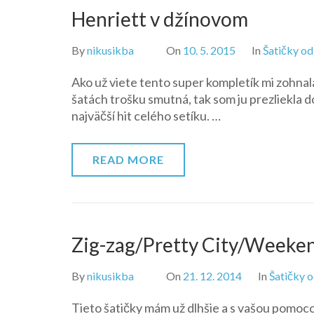
Henriett v džínovom
By
nikusikba
On
10. 5. 2015
In
Šatičky od
Ako už viete tento super kompletík mi zohnala 
šatách trošku smutná, tak som ju prezliekla 
najväčší hit celého setíku. …
READ MORE
Zig-zag/Pretty City/Weekend
By
nikusikba
On
21. 12. 2014
In
Šatičky o
Tieto šatičky mám už dlhšie a s vašou pomoco