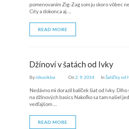
pomenovaním Zig-Zag som ju skoro vôbec nena
City a dokonca aj …
READ MORE
Džínoví v šatách od Ivky
By
nikusikba
On
2. 9. 2014
In
Šatičky od 
Nedávno mi dorazil balíček šiat od Ivky. Dlho
na džínových basics Nakoľko sa tam našiel jede
vedľajšom …
READ MORE