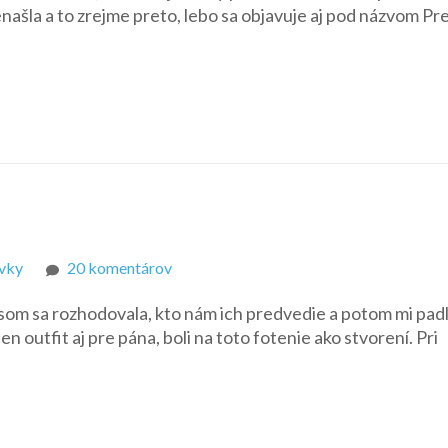
šla a to zrejme preto, lebo sa objavuje aj pod názvom Pr
City/Weekend
Style
Barbie
ružové
šatičky
na
Ivky
20 komentárov
Džínoví
 som sa rozhodovala, kto nám ich predvedie a potom mi padl
v
n outfit aj pre pána, boli na toto fotenie ako stvorení. Pri
šatách
od
Ivky