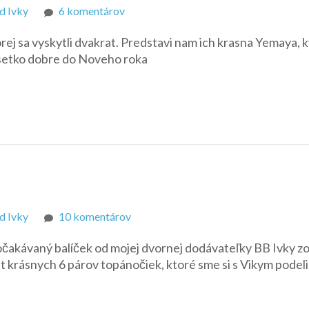
na
d Ivky
6 komentárov
Ružová
orej sa vyskytli dvakrat. Predstavi nam ich krasna Yemaya, 
Silvestrovská
vsetko dobre do Noveho roka
róba
na
d Ivky
10 komentárov
Boty,
j očakávaný balíček od mojej dvornej dodávateľky BB Ivky z
boty,
 krásnych 6 párov topánočiek, ktoré sme si s Vikym podelil
botičky.