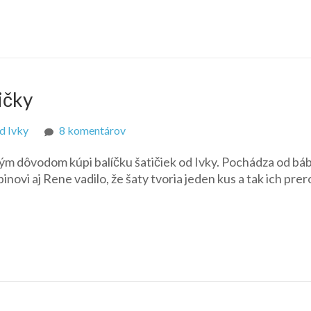
ičky
na
d Ivky
8 komentárov
SIS
ným dôvodom kúpi balíčku šatičiek od Ivky. Pochádza od báb
Baby
ovi aj Rene vadilo, že šaty tvoria jeden kus a tak ich prer
Phat
Chandra
–
šatičky