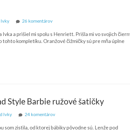
na
 Ivky
26 komentárov
Henriett
Ivka a prišiel mi spolu s Henriett. Prišla mi vo svojich čier
v
do tohto kompletíku. Oranžové čižmičky sú pre mňa úplne
džínovom
 Style Barbie ružové šatičky
na
d Ivky
24 komentárov
Zig-
u som zistila, od ktorej bábiky pôvodne sú. Lenže pod
zag/Pretty