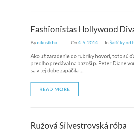
Fashionistas Hollywood Diva
By
nikusikba
On
4. 5. 2014
In
Šatičky od 
Ako už zaradenie do rubriky hovorí, toto sú ď
predlho predával na bazoši p. Peter Diane vo
sa v tej dobe zapáčila …
READ MORE
Ružová Silvestrovská róba