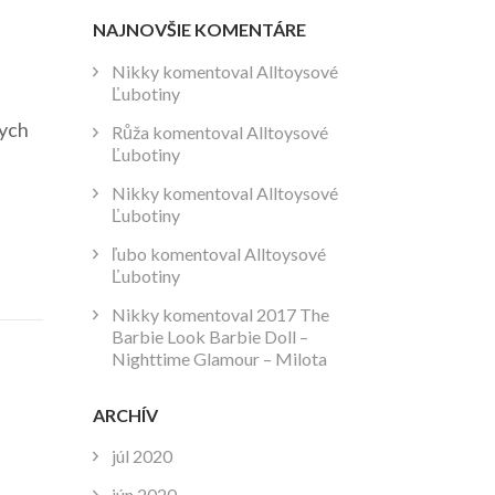
NAJNOVŠIE KOMENTÁRE
Nikky
komentoval
Alltoysové
Ľubotiny
nych
Růža
komentoval
Alltoysové
Ľubotiny
Nikky
komentoval
Alltoysové
Ľubotiny
ľubo
komentoval
Alltoysové
Ľubotiny
Nikky
komentoval
2017 The
Barbie Look Barbie Doll –
Nighttime Glamour – Milota
ARCHÍV
júl 2020
jún 2020