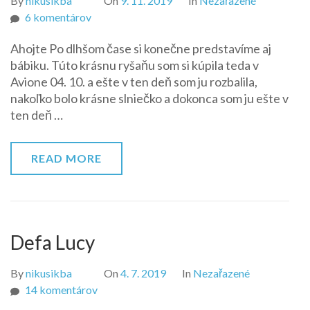
By
nikusikba
On
9. 11. 2019
In
Nezařazené
na
6 komentárov
Fashionistas
Ahojte Po dlhšom čase si konečne predstavíme aj
Barbie
bábiku. Túto krásnu ryšaňu som si kúpila teda v
122
Avione 04. 10. a ešte v ten deň som ju rozbalila,
–
nakoľko bolo krásne slniečko a dokonca som ju ešte v
Pipi
ten deň …
READ MORE
Defa Lucy
By
nikusikba
On
4. 7. 2019
In
Nezařazené
na
14 komentárov
Defa