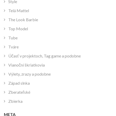
Style
Telá Mattel
The Look Barbie
Top Model
Tube
Tváre
Účasť v projektoch, Tag game a podobne
Vianoční škriatkovia
Výlety, zrazy a podobne
Západ slnka
Zberateľské
Zbierka
META