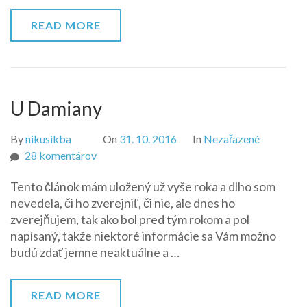
READ MORE
U Damiany
By
nikusikba
On
31. 10. 2016
In
Nezařazené
na
28 komentárov
U
Tento článok mám uložený už vyše roka a dlho som
Damiany
nevedela, či ho zverejniť, či nie, ale dnes ho
zverejňujem, tak ako bol pred tým rokom a pol
napísaný, takže niektoré informácie sa Vám možno
budú zdať jemne neaktuálne a …
READ MORE