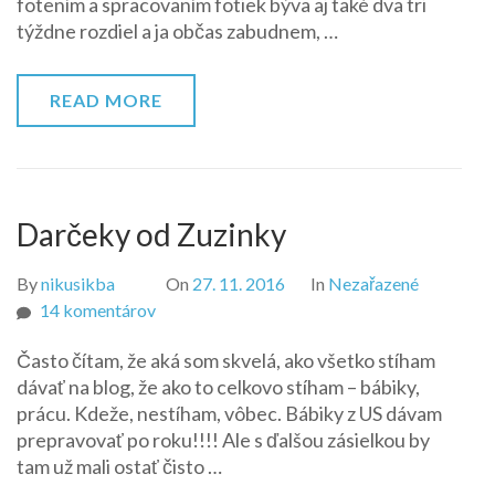
fotením a spracovaním fotiek býva aj také dva tri
týždne rozdiel a ja občas zabudnem, …
READ MORE
Darčeky od Zuzinky
By
nikusikba
On
27. 11. 2016
In
Nezařazené
na
14 komentárov
Darčeky
Často čítam, že aká som skvelá, ako všetko stíham
od
dávať na blog, že ako to celkovo stíham – bábiky,
Zuzinky
prácu. Kdeže, nestíham, vôbec. Bábiky z US dávam
prepravovať po roku!!!! Ale s ďalšou zásielkou by
tam už mali ostať čisto …