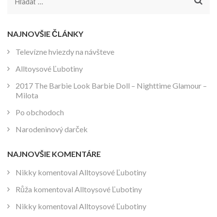
Hľadať:
NAJNOVŠIE ČLÁNKY
Televízne hviezdy na návšteve
Alltoysové Ľubotiny
2017 The Barbie Look Barbie Doll – Nighttime Glamour –
Milota
Po obchodoch
Narodeninový darček
NAJNOVŠIE KOMENTÁRE
Nikky
komentoval
Alltoysové Ľubotiny
Růža
komentoval
Alltoysové Ľubotiny
Nikky
komentoval
Alltoysové Ľubotiny