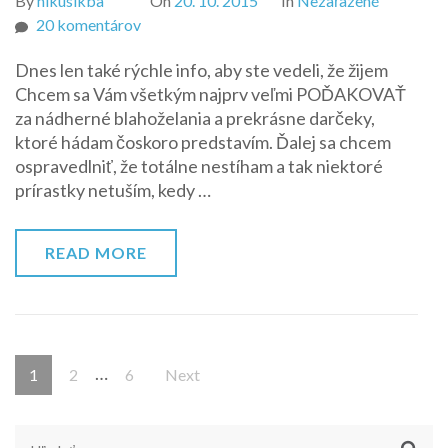
By
nikusikba
On
20. 10. 2015
In
Nezařazené
na
20 komentárov
Veľké
Dnes len také rýchle info, aby ste vedeli, že žijem
ďakujem,
Chcem sa Vám všetkým najprv veľmi POĎAKOVAŤ
veľké
za nádherné blahoželania a prekrásne darčeky,
nestíham,
ktoré hádam čoskoro predstavím. Ďalej sa chcem
veľká
ospravedlniť, že totálne nestíham a tak niektoré
radosť
prírastky netuším, kedy …
READ MORE
Stránkovanie
…
Page
Page
Page
1
2
6
Next
príspevkov