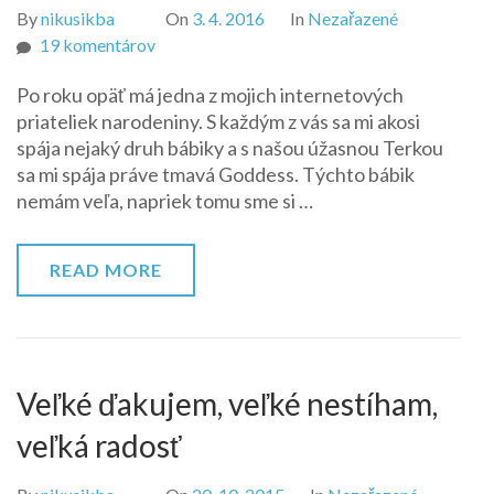
By
nikusikba
On
3. 4. 2016
In
Nezařazené
na
19 komentárov
Všetko
Po roku opäť má jedna z mojich internetových
najlepšie
priateliek narodeniny. S každým z vás sa mi akosi
spája nejaký druh bábiky a s našou úžasnou Terkou
sa mi spája práve tmavá Goddess. Týchto bábik
nemám veľa, napriek tomu sme si …
READ MORE
Veľké ďakujem, veľké nestíham,
veľká radosť