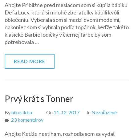
Ahojte Približne pred mesiacom som si kúpila bábiku
Lucy
Defa Lucy, ktorú si mnohé zberateľky kúpili kvôli
oblečeniu. Vyberala som si medzi dvomi modelmi,
nakoniec som si vybrala podľa topánok, keďže takéto
klasické Barbie lodičky v čiernej farbe by som
potrebovala …
READ MORE
Prvý krát s Tonner
By
nikusikba
On
11. 12. 2017
In
Nezařazené
na
23 komentárov
Prvý
Ahojte Keďže nestíham, rozhodla som sa vydať
krát