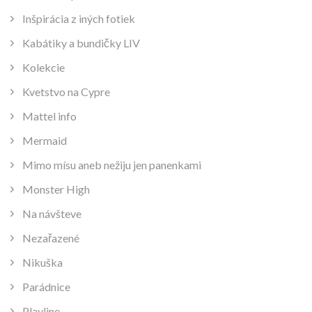
Inšpirácia z iných fotiek
Kabátiky a bundičky LIV
Kolekcie
Kvetstvo na Cypre
Mattel info
Mermaid
Mimo mísu aneb nežiju jen panenkami
Monster High
Na návšteve
Nezařazené
Nikuška
Parádnice
Playline