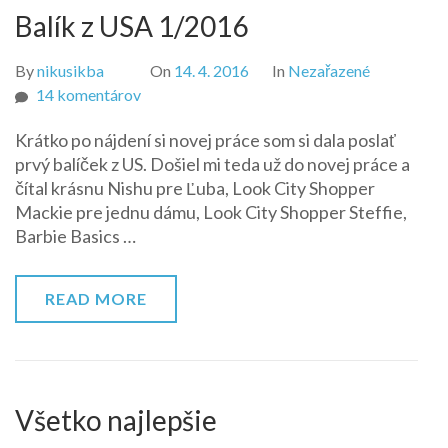
Balík z USA 1/2016
By
nikusikba
On
14. 4. 2016
In
Nezařazené
na
14 komentárov
Balík
Krátko po nájdení si novej práce som si dala poslať
z
prvý balíček z US. Došiel mi teda už do novej práce a
USA
čítal krásnu Nishu pre Ľuba, Look City Shopper
1/2016
Mackie pre jednu dámu, Look City Shopper Steffie,
Barbie Basics …
READ MORE
Všetko najlepšie