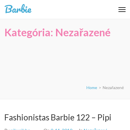
Skip
Barbie
to
content
(Press
Kategória:
Nezařazené
Enter)
Home
>
Nezařazené
Fashionistas Barbie 122 – Pipi