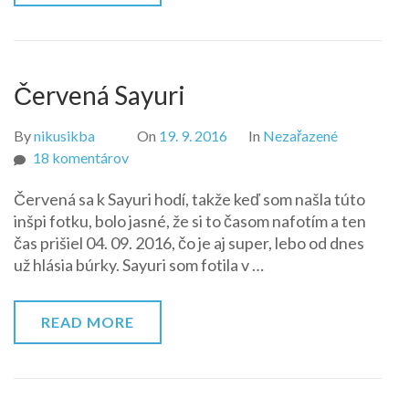
Červená Sayuri
By
nikusikba
On
19. 9. 2016
In
Nezařazené
na
18 komentárov
Červená
Červená sa k Sayuri hodí, takže keď som našla túto
Sayuri
inšpi fotku, bolo jasné, že si to časom nafotím a ten
čas prišiel 04. 09. 2016, čo je aj super, lebo od dnes
už hlásia búrky. Sayuri som fotila v …
READ MORE