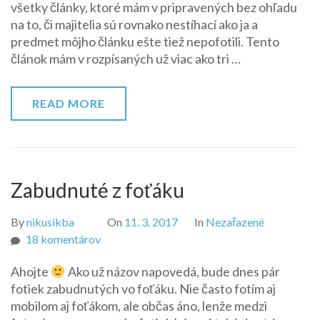
všetky články, ktoré mám v pripravených bez ohľadu
s
na to, či majitelia sú rovnako nestíhací ako ja a
Tonner
predmet môjho článku ešte tiež nepofotili. Tento
článok mám v rozpísaných už viac ako tri …
READ MORE
Zabudnuté z foťáku
By
nikusikba
On
11. 3. 2017
In
Nezařazené
na
18 komentárov
Zabudnuté
Ahojte
Ako už názov napovedá, bude dnes pár
z
fotiek zabudnutých vo foťáku. Nie často fotím aj
foťáku
mobilom aj foťákom, ale občas áno, lenže medzi