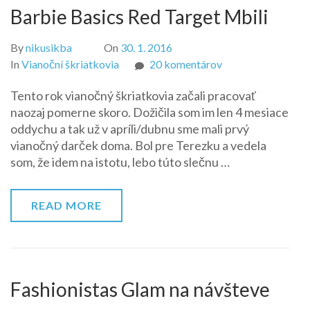
Barbie Basics Red Target Mbili
By
nikusikba
On
30. 1. 2016
na
In
Vianoční škriatkovia
20 komentárov
Barbie
Tento rok vianočný škriatkovia začali pracovať
Basics
naozaj pomerne skoro. Dožičila som im len 4 mesiace
Red
oddychu a tak už v apríli/dubnu sme mali prvý
Target
vianočný darček doma. Bol pre Terezku a vedela
Mbili
som, že idem na istotu, lebo túto slečnu …
READ MORE
Fashionistas Glam na návšteve