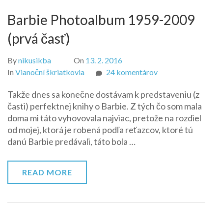
Barbie Photoalbum 1959-2009
(prvá časť)
By
nikusikba
On
13. 2. 2016
na
In
Vianoční škriatkovia
24 komentárov
Barbie
Takže dnes sa konečne dostávam k predstaveniu (z
Photoalbum
časti) perfektnej knihy o Barbie. Z tých čo som mala
1959-
doma mi táto vyhovovala najviac, pretože na rozdiel
2009
od mojej, ktorá je robená podľa reťazcov, ktoré tú
(prvá
danú Barbie predávali, táto bola …
časť)
READ MORE