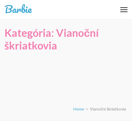
Skip
Barbie
to
content
(Press
Kategória:
Vianoční
Enter)
škriatkovia
Home
>
Vianoční škriatkovia