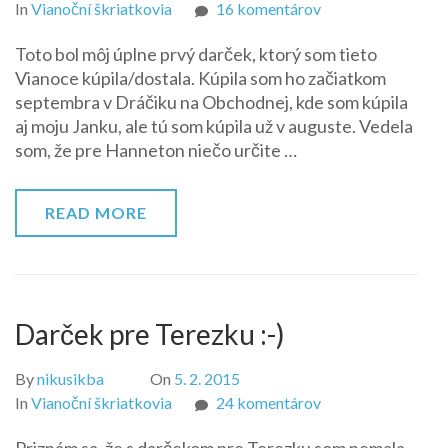
na
In
Vianoční škriatkovia
16 komentárov
Oblečenie
Toto bol môj úplne prvý darček, ktorý som tieto
pre
Vianoce kúpila/dostala. Kúpila som ho začiatkom
Draculauru
septembra v Dráčiku na Obchodnej, kde som kúpila
aj moju Janku, ale tú som kúpila už v auguste. Vedela
som, že pre Hanneton niečo určite …
READ MORE
Darček pre Terezku :-)
By
nikusikba
On
5. 2. 2015
na
In
Vianoční škriatkovia
24 komentárov
Darček