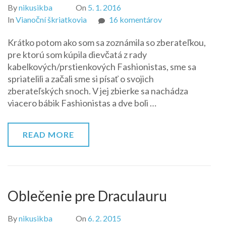
By
nikusikba
On
5. 1. 2016
na
In
Vianoční škriatkovia
16 komentárov
Fashionistas
Krátko potom ako som sa zoznámila so zberateľkou,
Glam
pre ktorú som kúpila dievčatá z rady
na
kabelkových/prstienkových Fashionistas, sme sa
návšteve
spriatelili a začali sme si písať o svojich
zberateľských snoch. V jej zbierke sa nachádza
viacero bábik Fashionistas a dve boli …
READ MORE
Oblečenie pre Draculauru
By
nikusikba
On
6. 2. 2015