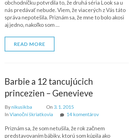
obchodníčku potvrdila to, že druhá séria Look sa u
on
nás predávať nebude. Viem, že viacerých z Vás táto
the
správa nepotešila. Priznám sa, že mne to bolo akosi
red
aj jedno, nakoľko som …
carpet
yellow
gown
READ MORE
Barbie a 12 tancujúcich
princezien – Genevieve
By
nikusikba
On
3. 1. 2015
na
In
Vianoční škriatkovia
14 komentárov
Barbie
Priznám sa, že som netušila, že rok začnem
a
predstavovaním bábiky, ktorú som kúpila ako
12