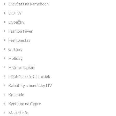
Dievčatá na kameňoch
DOTW
Dvojičky
Fashion Fever
Fashionistas
Gift Set
Holiday
Hráme na přání
Inšpirácia z iných fotiek
Kabátiky a bundičky LIV
Kolekcie
Kvetstvo na Cypre
Mattel info