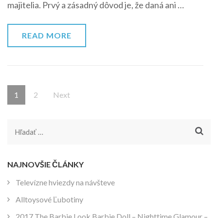
majitelia. Prvý a zásadný dôvod je, že daná ani …
READ MORE
Stránkovanie
Page
Page
1
2
Next
príspevkov
Hľadať:
NAJNOVŠIE ČLÁNKY
Televízne hviezdy na návšteve
Alltoysové Ľubotiny
2017 The Barbie Look Barbie Doll – Nighttime Glamour –