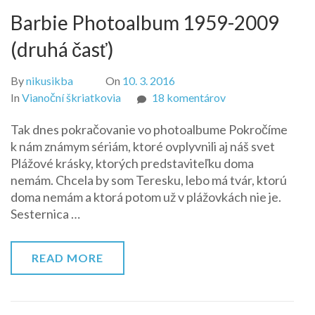
Barbie Photoalbum 1959-2009
(druhá časť)
By
nikusikba
On
10. 3. 2016
na
In
Vianoční škriatkovia
18 komentárov
Barbie
Tak dnes pokračovanie vo photoalbume Pokročíme
Photoalbum
k nám známym sériám, ktoré ovplyvnili aj náš svet
1959-
Plážové krásky, ktorých predstaviteľku doma
2009
nemám. Chcela by som Teresku, lebo má tvár, ktorú
(druhá
doma nemám a ktorá potom už v plážovkách nie je.
časť)
Sesternica …
READ MORE