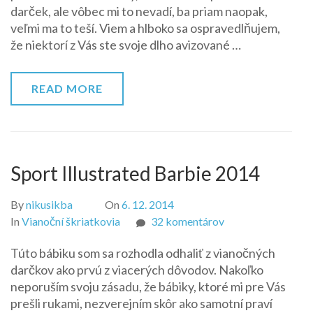
darček, ale vôbec mi to nevadí, ba priam naopak,
tancujúcich
veľmi ma to teší. Viem a hlboko sa ospravedlňujem,
princezien
že niektorí z Vás ste svoje dlho avizované …
–
Genevieve
READ MORE
Sport Illustrated Barbie 2014
By
nikusikba
On
6. 12. 2014
na
In
Vianoční škriatkovia
32 komentárov
Sport
Túto bábiku som sa rozhodla odhaliť z vianočných
Illustrated
darčkov ako prvú z viacerých dôvodov. Nakoľko
Barbie
neporuším svoju zásadu, že bábiky, ktoré mi pre Vás
2014
prešli rukami, nezverejním skôr ako samotní praví