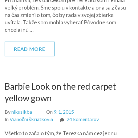
Priznám sa, že s darčekom pre Terezku som nemala
pre
veľký problém. Sme spolu v kontakte a ona sa z času
Terezku
na čas zmieni o tom, čo by rada v svojej zbierke
:-)
uvítala. Takže som mohla vyberať Pôvodne som
chcela inú …
READ MORE
Barbie Look on the red carpet
yellow gown
By
nikusikba
On
9. 1. 2015
na
In
Vianoční škriatkovia
24 komentárov
Barbie
Všetko to začalo tým, že Terezka nám cez jednu
Look