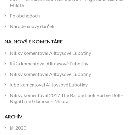
Milota
Po obchodoch
Narodeninový darček
NAJNOVŠIE KOMENTÁRE
Nikky
komentoval
Alltoysové Ľubotiny
Růža
komentoval
Alltoysové Ľubotiny
Nikky
komentoval
Alltoysové Ľubotiny
ľubo
komentoval
Alltoysové Ľubotiny
Nikky
komentoval
2017 The Barbie Look Barbie Doll –
Nighttime Glamour – Milota
ARCHÍV
júl 2020