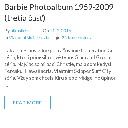
Barbie Photoalbum 1959-2009
(tretia časť)
By
nikusikba
On
11. 3. 2016
na
In
Vianoční škriatkovia
24 komentárov
Barbie
Tak a dnes posledné pokračovanie Generation Girl
Photoalbum
séria, ktorá prinesila nové tváre Glam and Groom
1959-
séria. Najviac sa mi páci Christie, mala som kedysi
2009
Teresku. Hawaii séria. Vlastním Skipper Surf City
(tretia
séria. Vždy som chcela Kiru alebo Midge, no úplnou
časť)
…
READ MORE