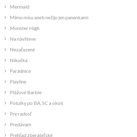
Mermaid
Mimo mísu aneb nežiju jen panenkami
Monster High
Na návšteve
Nezařazené
Nikuška
Parádnice
Playline
Plážové Barbie
Potulky po BA, SC a okolí
Pre radosť
Predávam
Prehľad zberateľské