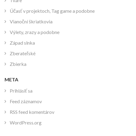
Tváre
Účasť v projektoch, Tag game a podobne
Vianoční škriatkovia
Výlety, zrazy a podobne
Západ slnka
Zberateľské
Zbierka
META
Prihlásiť sa
Feed záznamov
RSS feed komentárov
WordPress.org