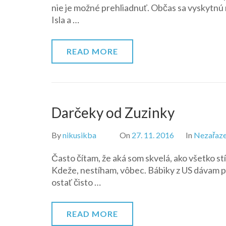
nie je možné prehliadnuť. Občas sa vyskytnú n
Isla a …
READ MORE
Darčeky od Zuzinky
By
nikusikba
On
27. 11. 2016
In
Nezařaz
Často čítam, že aká som skvelá, ako všetko st
Kdeže, nestíham, vôbec. Bábiky z US dávam pr
ostať čisto …
READ MORE