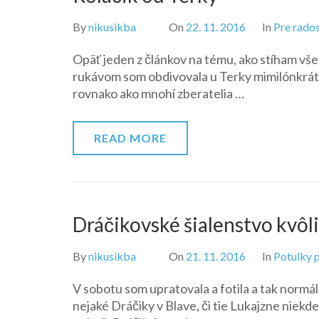
By
nikusikba
On
22. 11. 2016
In
Pre rado
Opäť jeden z článkov na tému, ako stíham vše
rukávom som obdivovala u Terky mimilónkrát, 
rovnako ako mnohí zberatelia …
READ MORE
Dráčikovské šialenstvo kvôli
By
nikusikba
On
21. 11. 2016
In
Potulky p
V sobotu som upratovala a fotila a tak normál
nejaké Dráčiky v Blave, či tie Lukajzne niekd