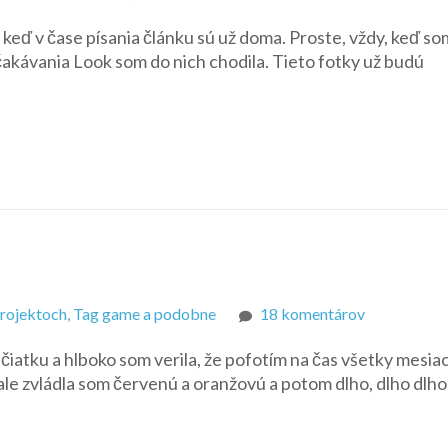
Dráčikovské
 keď v čase písania článku sú už doma. Proste, vždy, keď so
šialenstvo
očakávania Look som do nich chodila. Tieto fotky už budú
kvôli
Look,
časť
tretia,
viacero
dní
na
projektoch, Tag game a podobne
18 komentárov
Farba
ačiatku a hlboko som verila, že pofotím na čas všetky mesia
mesiaca
ale zvládla som červenú a oranžovú a potom dlho, dlho dlho 
marec:
Žltá