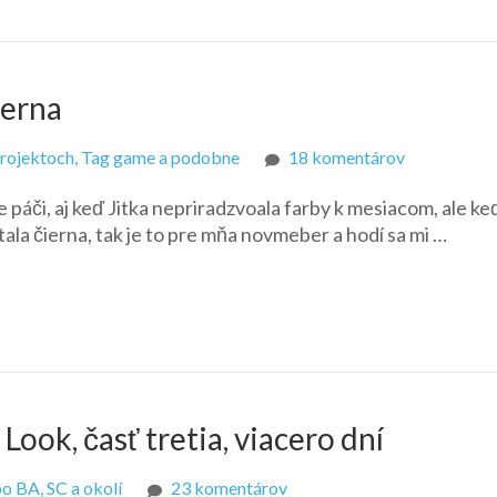
ierna
na
projektoch, Tag game a podobne
18 komentárov
Farba
 páči, aj keď Jitka nepriradzvoala farby k mesiacom, ale k
mesiaca
stala čierna, tak je to pre mňa novmeber a hodí sa mi …
november:
Čierna
Look, časť tretia, viacero dní
na
o BA, SC a okolí
23 komentárov