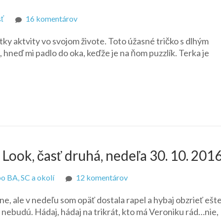
na
sť
16 komentárov
Roláčik
tky aktvity vo svojom živote. Toto úžasné tričko s dlhým
od
hneď mi padlo do oka, keďže je na ňom puzzlík. Terka je
Terky
 Look, časť druhá, nedeľa 30. 10. 201
na
o BA, SC a okolí
12 komentárov
Dráčikovské
ne, ale v nedeľu som opäť dostala rapel a hybaj obzrieť ešt
šialenstvo
e nebudú. Hádaj, hádaj na trikrát, kto má Veroniku rád…nie,
kvôli