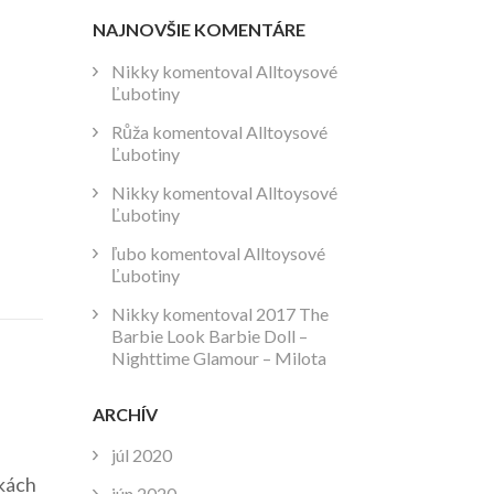
NAJNOVŠIE KOMENTÁRE
Nikky
komentoval
Alltoysové
Ľubotiny
Růža
komentoval
Alltoysové
Ľubotiny
Nikky
komentoval
Alltoysové
Ľubotiny
ľubo
komentoval
Alltoysové
Ľubotiny
Nikky
komentoval
2017 The
Barbie Look Barbie Doll –
Nighttime Glamour – Milota
ARCHÍV
júl 2020
ikách
jún 2020