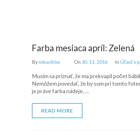
Farba mesiaca apríl: Zelená
By
nikusikba
On
30. 11. 2016
In
Účasť v 
Musím sa priznať, že ma prekvapil počet bábi
Nemôžem povedať, že by som pri tomto fotení 
je práve farba nádeje, …
READ MORE