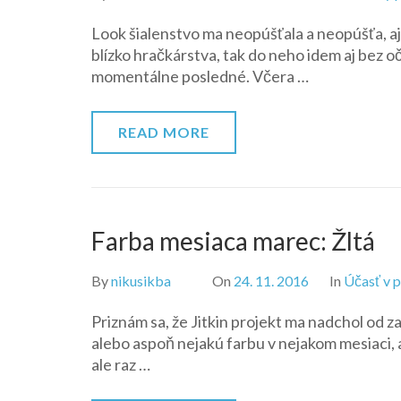
Look šialenstvo ma neopúšťala a neopúšťa, aj
blízko hračkárstva, tak do neho idem aj bez 
momentálne posledné. Včera …
READ MORE
Farba mesiaca marec: Žltá
By
nikusikba
On
24. 11. 2016
In
Účasť v 
Priznám sa, že Jitkin projekt ma nadchol od z
alebo aspoň nejakú farbu v nejakom mesiaci, 
ale raz …