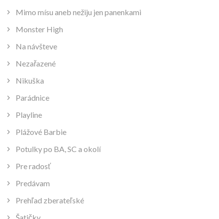
Mimo mísu aneb nežiju jen panenkami
Monster High
Na návšteve
Nezařazené
Nikuška
Parádnice
Playline
Plážové Barbie
Potulky po BA, SC a okolí
Pre radosť
Predávam
Prehľad zberateľské
Šatičky