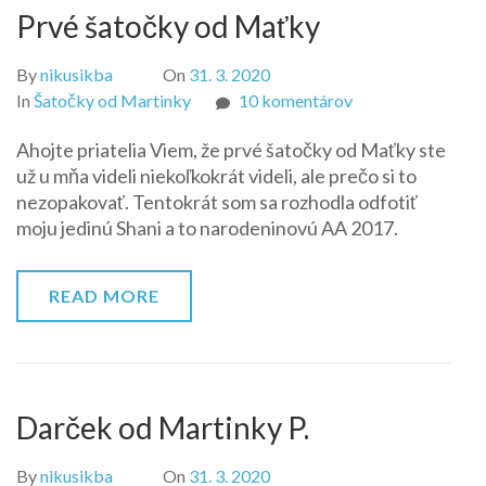
Prvé šatočky od Maťky
By
nikusikba
On
31. 3. 2020
na
In
Šatočky od Martinky
10 komentárov
Prvé
Ahojte priatelia Viem, že prvé šatočky od Maťky ste
šatočky
už u mňa videli niekoľkokrát videli, ale prečo si to
od
nezopakovať. Tentokrát som sa rozhodla odfotiť
Maťky
moju jedinú Shani a to narodeninovú AA 2017.
READ MORE
Darček od Martinky P.
By
nikusikba
On
31. 3. 2020