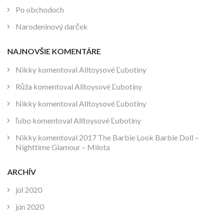
Po obchodoch
Narodeninový darček
NAJNOVŠIE KOMENTÁRE
Nikky
komentoval
Alltoysové Ľubotiny
Růža
komentoval
Alltoysové Ľubotiny
Nikky
komentoval
Alltoysové Ľubotiny
ľubo
komentoval
Alltoysové Ľubotiny
Nikky
komentoval
2017 The Barbie Look Barbie Doll –
Nighttime Glamour – Milota
ARCHÍV
júl 2020
jún 2020