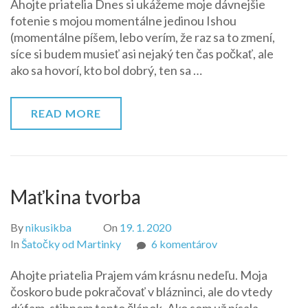
Ahojte priatelia Dnes si ukážeme moje dávnejšie
a
fotenie s mojou momentálne jedinou Ishou
šaty
(momentálne píšem, lebo verím, že raz sa to zmení,
od
síce si budem musieť asi nejaký ten čas počkať, ale
Martinky
ako sa hovorí, kto bol dobrý, ten sa …
READ MORE
Maťkina tvorba
By
nikusikba
On
19. 1. 2020
na
In
Šatočky od Martinky
6 komentárov
Maťkina
Ahojte priatelia Prajem vám krásnu nedeľu. Moja
tvorba
čoskoro bude pokračovať v blázninci, ale do vtedy