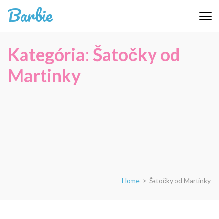
Skip
Barbie
to
content
(Press
Kategória:
Šatočky od
Enter)
Martinky
Home
>
Šatočky od Martinky