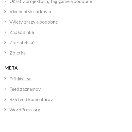
Účasť v projektoch, Tag game a podobne
Vianoční škriatkovia
Výlety, zrazy a podobne
Západ slnka
Zberateľské
Zbierka
META
Prihlásiť sa
Feed záznamov
RSS feed komentárov
WordPress.org