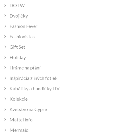
DOTW
Dvojičky
Fashion Fever
Fashionistas
Gift Set
Holiday
Hráme na přání
Inšpirácia z iných fotiek
Kabátiky a bundičky LIV
Kolekcie
Kvetstvo na Cypre
Mattel info
Mermaid