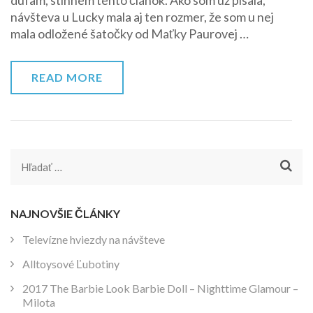
dúfam, stihnem tento článok. Ako som už písala,
návšteva u Lucky mala aj ten rozmer, že som u nej
mala odložené šatočky od Maťky Paurovej …
READ MORE
Hľadať:
NAJNOVŠIE ČLÁNKY
Televízne hviezdy na návšteve
Alltoysové Ľubotiny
2017 The Barbie Look Barbie Doll – Nighttime Glamour –
Milota