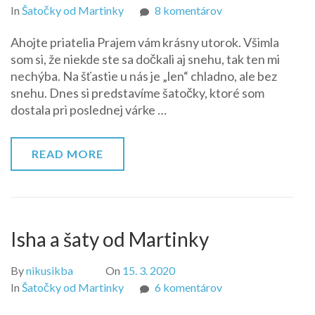
na
In
Šatočky od Martinky
8 komentárov
Darček
Ahojte priatelia Prajem vám krásny utorok. Všimla
od
som si, že niekde ste sa dočkali aj snehu, tak ten mi
Martinky
nechýba. Na šťastie u nás je „len“ chladno, ale bez
P.
snehu. Dnes si predstavíme šatočky, ktoré som
dostala pri poslednej várke …
READ MORE
Isha a šaty od Martinky
By
nikusikba
On
15. 3. 2020
na
In
Šatočky od Martinky
6 komentárov
Isha