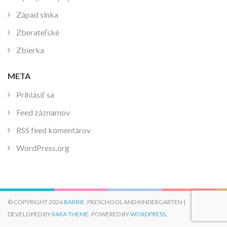
Západ slnka
Zberateľské
Zbierka
META
Prihlásiť sa
Feed záznamov
RSS feed komentárov
WordPress.org
© COPYRIGHT 2026
BARBIE
. PRESCHOOL AND KINDERGARTEN |
DEVELOPED BY
RARA THEME
. POWERED BY
WORDPRESS.