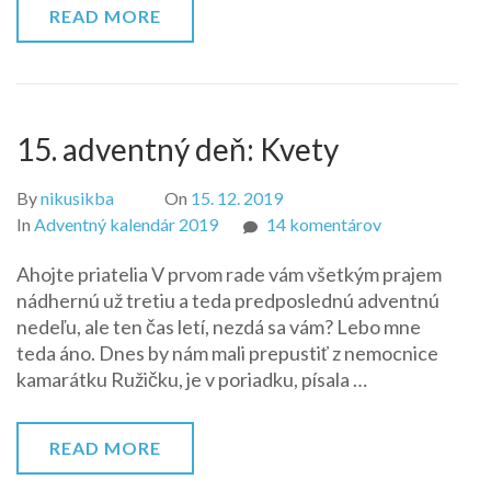
READ MORE
15. adventný deň: Kvety
By
nikusikba
On
15. 12. 2019
na
In
Adventný kalendár 2019
14 komentárov
15.
Ahojte priatelia V prvom rade vám všetkým prajem
adventný
nádhernú už tretiu a teda predposlednú adventnú
deň:
nedeľu, ale ten čas letí, nezdá sa vám? Lebo mne
Kvety
teda áno. Dnes by nám mali prepustiť z nemocnice
kamarátku Ružičku, je v poriadku, písala …
READ MORE