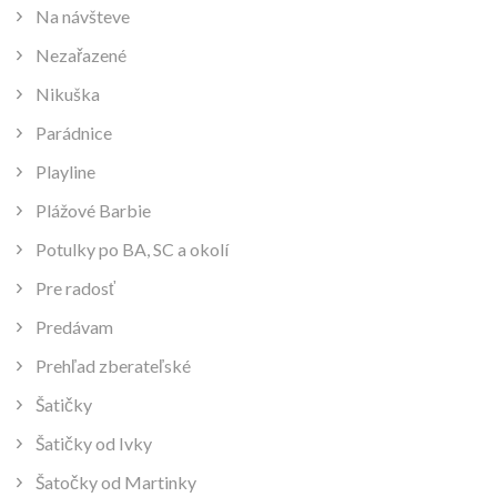
Na návšteve
Nezařazené
Nikuška
Parádnice
Playline
Plážové Barbie
Potulky po BA, SC a okolí
Pre radosť
Predávam
Prehľad zberateľské
Šatičky
Šatičky od Ivky
Šatočky od Martinky