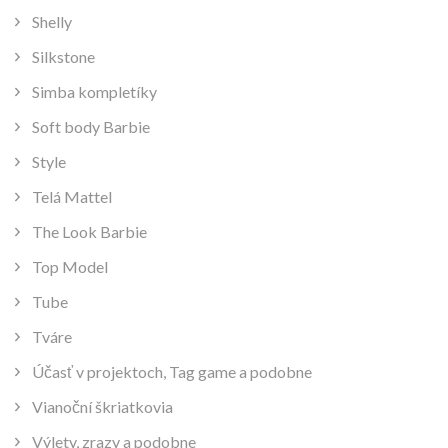
Shelly
Silkstone
Simba kompletíky
Soft body Barbie
Style
Telá Mattel
The Look Barbie
Top Model
Tube
Tváre
Účasť v projektoch, Tag game a podobne
Vianoční škriatkovia
Výlety, zrazy a podobne