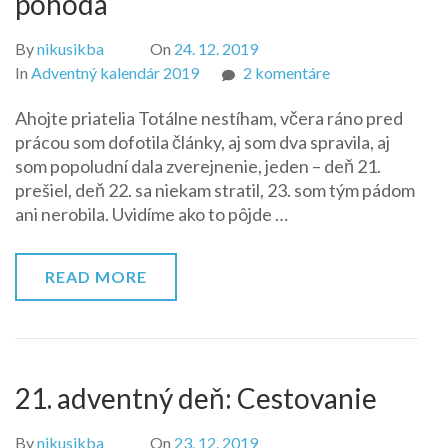
pohoda
By
nikusikba
On
24. 12. 2019
na
In
Adventný kalendár 2019
2 komentáre
22.
Ahojte priatelia Totálne nestíham, včera ráno pred
adventný
prácou som dofotila články, aj som dva spravila, aj
deň:
som popoludní dala zverejnenie, jeden – deň 21.
Rodinná
prešiel, deň 22. sa niekam stratil, 23. som tým pádom
pohoda
ani nerobila. Uvidíme ako to pôjde …
READ MORE
21. adventný deň: Cestovanie
By
nikusikba
On
23. 12. 2019