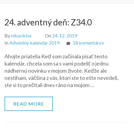
24. adventný deň: Z34.0
By
nikusikba
On
24. 12. 2019
na
In
Adventný kalendár 2019
18 komentárov
24.
Ahojte priatelia Keď som začínala písať tento
adventný
kalendár, chcela som sa s vami podeliť o jednu
deň:
nádhernú novinku v mojom živote. Keďže ale
Z34.0
nestíham, väčšina z vás, ktorí ste to ešte nevedeli,
ste si to prečítali dnes ráno na mojom …
READ MORE