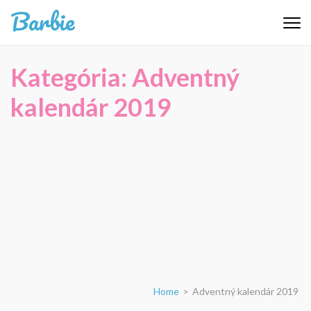
Skip
Barbie
to
content
(Press
Kategória:
Adventný
Enter)
kalendár 2019
Home
>
Adventný kalendár 2019