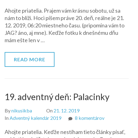
20.
Ahojte priatelia. Prajem vám krásnu sobotu, už sa
adventný
nám to blíži. Hoci píšem práve 20. deň, reálne je 21.
deň:
12. 2019, 06:20 miestneho času. (pripomína vám to
Jahody
JAG? áno, aj mne). Keďže fotku k dnešnému dňu
mám ešte len v …
READ MORE
19. adventný deň: Palacinky
By
nikusikba
On
21. 12. 2019
na
In
Adventný kalendár 2019
8 komentárov
19.
Ahojte priatelia. Keďže nestíham tieto články písať,
adventný