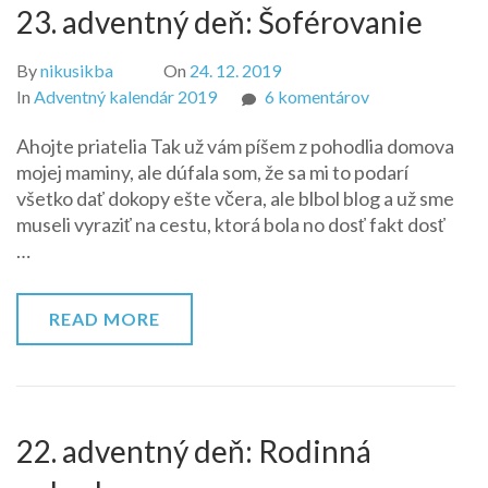
23. adventný deň: Šoférovanie
By
nikusikba
On
24. 12. 2019
na
In
Adventný kalendár 2019
6 komentárov
23.
Ahojte priatelia Tak už vám píšem z pohodlia domova
adventný
mojej maminy, ale dúfala som, že sa mi to podarí
deň:
všetko dať dokopy ešte včera, ale blbol blog a už sme
Šoférovanie
museli vyraziť na cestu, ktorá bola no dosť fakt dosť
…
READ MORE
22. adventný deň: Rodinná