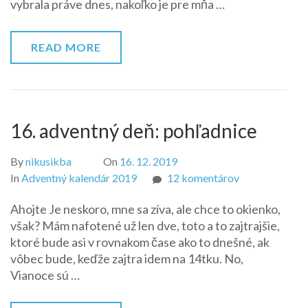
vybrala práve dnes, nakoľko je pre mňa …
READ MORE
16. adventný deň: pohľadnice
By
nikusikba
On
16. 12. 2019
na
In
Adventný kalendár 2019
12 komentárov
16.
Ahojte Je neskoro, mne sa zíva, ale chce to okienko,
adventný
však? Mám nafotené už len dve, toto a to zajtrajšie,
deň:
ktoré bude asi v rovnakom čase ako to dnešné, ak
pohľadnice
vôbec bude, keďže zajtra idem na 14tku. No,
Vianoce sú …