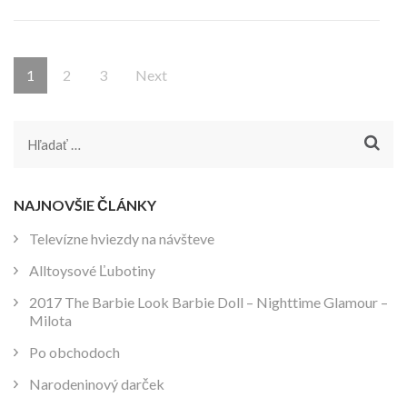
Stránkovanie
Page
Page
Page
1
2
3
Next
príspevkov
Hľadať:
NAJNOVŠIE ČLÁNKY
Televízne hviezdy na návšteve
Alltoysové Ľubotiny
2017 The Barbie Look Barbie Doll – Nighttime Glamour –
Milota
Po obchodoch
Narodeninový darček