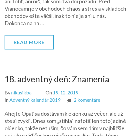
ani fotiť, ani nič, tak som dva dni pozadu. Pred
deň:
Vianocami je v obchodoch chaos a stres a v skladoch
Palacinky
obchodov ešte väčší, inak to nie je ani u nás.
Dokonca na na …
READ MORE
18. adventný deň: Znamenia
By
nikusikba
On
19. 12. 2019
na
In
Adventný kalendár 2019
2 komentáre
18.
Ahojte Opäť sa dostávam k okienku až večer, ale už
adventný
ste si zvykli. Dnes som „stihla“ nafotiť len toto jediné
deň:
okienko, takže netuším, čo vám sem dám v najbližšie
Znamenia
dni, ale snáď čoskoro niečo vymyslím. Teda, témy