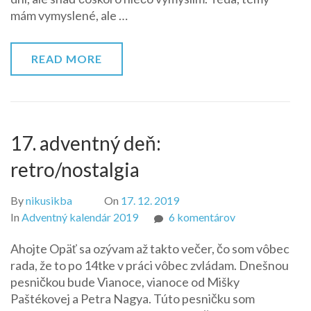
mám vymyslené, ale …
READ MORE
17. adventný deň:
retro/nostalgia
By
nikusikba
On
17. 12. 2019
na
In
Adventný kalendár 2019
6 komentárov
17.
Ahojte Opäť sa ozývam až takto večer, čo som vôbec
adventný
rada, že to po 14tke v práci vôbec zvládam. Dnešnou
deň:
pesničkou bude Vianoce, vianoce od Mišky
retro/nostalgia
Paštékovej a Petra Nagya. Túto pesničku som