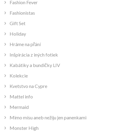
Fashion Fever
Fashionistas
Gift Set
Holiday
Hráme na přání
Inšpirácia z iných fotiek
Kabátiky a bundičky LIV
Kolekcie
Kvetstvo na Cypre
Mattel info
Mermaid
Mimo mísu aneb nežiju jen panenkami
Monster High