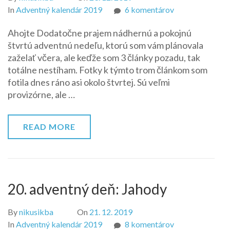
na
In
Adventný kalendár 2019
6 komentárov
21.
Ahojte Dodatočne prajem nádhernú a pokojnú
adventný
štvrtú adventnú nedeľu, ktorú som vám plánovala
deň:
zaželať včera, ale keďže som 3 články pozadu, tak
Cestovanie
totálne nestíham. Fotky k týmto trom článkom som
fotila dnes ráno asi okolo štvrtej. Sú veľmi
provizórne, ale …
READ MORE
20. adventný deň: Jahody
By
nikusikba
On
21. 12. 2019
na
In
Adventný kalendár 2019
8 komentárov