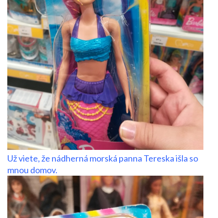
Už viete, že nádherná morská panna Tereska išla so
mnou domov.