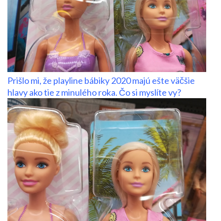
Prišlo mi, že playline bábiky 2020 majú ešte väčšie
hlavy ako tie z minulého roka. Čo si myslíte vy?