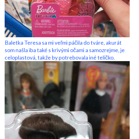
Baletka Teresa sa mi veľmi páčila do tváre, akurát
som našla iba také s krivými očami a samozrejme, je
celoplastová, takže by potrebovala iné telíčko.