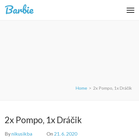
Skip
Barbie
to
content
(Press
Enter)
Home
>
2x Pompo, 1x Dráčik
2x Pompo, 1x Dráčik
By
nikusikba
On
21. 6. 2020