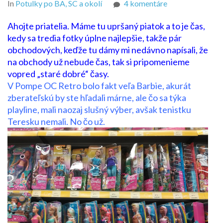
na
In
Potulky po BA, SC a okolí
4 komentáre
2x
Ahojte priatelia. Máme tu upršaný piatok a to je čas,
Pompo,
kedy sa tredia fotky úplne najlepšie, takže pár
1x
obchodových, keďže tu dámy mi nedávno napísali, že
Dráčik
na obchody už nebude čas, tak si pripomenieme
vopred „staré dobré“ časy.
V Pompe OC Retro bolo fakt veľa Barbie, akurát
zberateľskú by ste hľadali márne, ale čo sa týka
playline, mali naozaj slušný výber, avšak tenistku
Teresku nemali. No čo už.