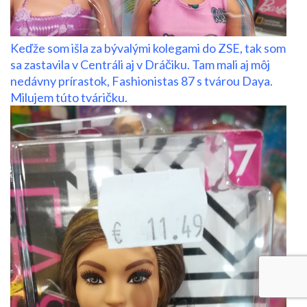
Keďže som išla za bývalými kolegami do ZSE, tak som
sa zastavila v Centráli aj v Dráčiku. Tam mali aj môj
nedávny prírastok, Fashionistas 87 s tvárou Daya.
Milujem túto tváričku.